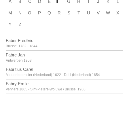
A
B
C
D
E
G
H
I
J
K
L
M
N
O
P
Q
R
S
T
U
V
W
X
Y
Z
Faber Frédéric
Brussel 1782 - 1844
Fabre Jan
Antwerpen 1958
Fabritius Carel
Middenbeemster (Nederland) 1622 - Delft (Nederland) 1654
Fabry Emile
Verviers 1865 - Sint-Pieters-Woluwe / Brussel 1966
Fabry Emile [LOANed Artworks]
Verviers 1865 - Sint-Pieters-Woluwe / Brussel 1966
Faes Peter
Meer / Hoogstraten 1750 - Antwerpen 1814
Fantin-Latour Henri