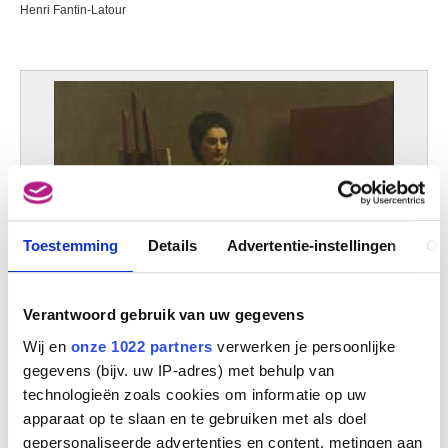
Henri Fantin-Latour
Kecskemét (Hongarije) 1867 - Boedapest (Hongarije) 1945
Féraud Albert
Parijs (Frankrijk) 1921
Ferdinand Jean
Brussel 1898 - 1973
Ferguson William Gowe
Schotland (Verenigd Koninkrijk) 1632/33 - Londen (Engeland, Verenigd
Koninkrijk) ca. 1695
Ferrari Gaudenzio
Valduggia (Italië) ca. 1480 - Milaan (Italië) 1546
Toestemming
Details
Advertentie-instellingen
Ov
Ferreo Constantine
Athene (Griekenland) 1951
Ferrer Joaquín
Verantwoord gebruik van uw gegevens
Menzanillo (Cuba) 1929
Wij en
onze 1022 partners
verwerken je persoonlijke
Feti Domenico
gegevens (bijv. uw IP-adres) met behulp van
Rome (Italië) ca. 1589 - Venetië (Italië) 1624
technologieën zoals cookies om informatie op uw
De tekenles in het atelier
Feuchère Jean-Jacques
apparaat op te slaan en te gebruiken met als doel
Henri Fantin-Latour
Parijs (Frankrijk) 1807 - 1852
gepersonaliseerde advertenties en content, metingen aan