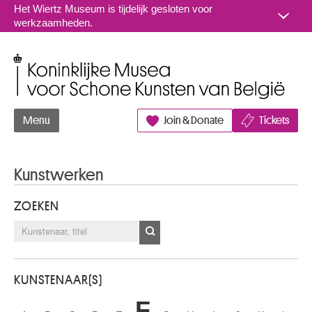
Naar inhoud
Het Wiertz Museum is tijdelijk gesloten voor
werkzaamheden.
Koninklijke Musea voor Schone Kunsten van België
Menu
Join & Donate
Tickets
Kunstwerken
ZOEKEN
KUNSTENAAR(S)
F