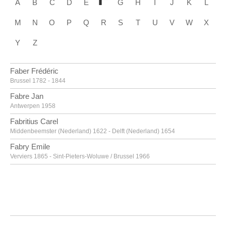
A
B
C
D
E
G
H
I
J
K
L
M
N
O
P
Q
R
S
T
U
V
W
X
Y
Z
Faber Frédéric
Brussel 1782 - 1844
Fabre Jan
Antwerpen 1958
Fabritius Carel
Middenbeemster (Nederland) 1622 - Delft (Nederland) 1654
Fabry Emile
Verviers 1865 - Sint-Pieters-Woluwe / Brussel 1966
Fabry Emile [LOANed Artworks]
Verviers 1865 - Sint-Pieters-Woluwe / Brussel 1966
Faes Peter
Meer / Hoogstraten 1750 - Antwerpen 1814
Fantin-Latour Henri