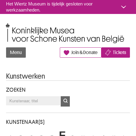
Naar inhoud
Het Wiertz Museum is tijdelijk gesloten voor
werkzaamheden.
Koninklijke Musea voor Schone Kunsten van België
Menu
Join & Donate
Tickets
Kunstwerken
ZOEKEN
KUNSTENAAR(S)
F