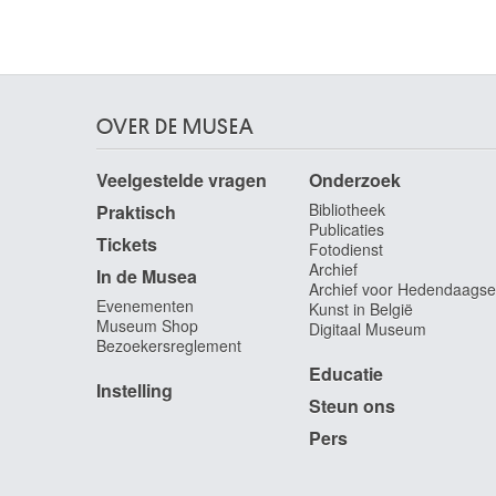
Fiszman Gilles
Brussel 1932
Flamand Auguste [LOANed Artworks]
Flameng François
Parijs (Frankrijk) 1856 - 1923
OVER DE MUSEA
Flanagan Barry
Veelgestelde vragen
Onderzoek
Prestatyn (Wales, Verenigd Koninkrijk) 1941 -
Ibiza (Spanje, Balearen) 2009
Bibliotheek
Praktisch
Publicaties
Flavin Dan
Tickets
Fotodienst
New York, New York (Verenigde Staten) 1933 -
Archief
In de Musea
Wainscott, New York (Verenigde Staten) 1996
Archief voor Hedendaagse
Evenementen
Kunst in België
Flegel Georg
Museum Shop
Digitaal Museum
Olmütz (Tsjechië) 1566 - Frankfurt am Main,
Bezoekersreglement
Hessen (Duitsland) 1638
Educatie
Fleischhacker Leopold
Instelling
Steun ons
Felsberg, Hessen (Duitsland) 1882 - Brussel
1946
Pers
Flémal Bertholet
Luik 1614 - 1675