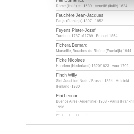
Feti Domenico
Rome (Italië) ca. 1589 - Venetië (Italië) 1624
Feuchère Jean-Jacques
Parijs (Frankrijk) 1807 - 1852
Feyens Pieter-Jozef
Turnhout 1787 of 1789 - Brussel 1854
Fichera Bernard
Marseille, Bouches-du-Rhône (Frankrijk) 1944
Ficke Nicolaes
Haarlem (Nederland) 1620/1623 - voor 1702
Finch Willy
Sint-Joost-ten-Node / Brussel 1854 - Helsinki
(Finland) 1930
Fini Leonor
Buenos Aires (Argentinië) 1908 - Parijs (Frankrij
1996
Finlay Ian Hamilton
Nassau (New Providence, Bahama's) 1925 -
Edinburgh (Schotland, Verenigd Koninkrijk) 200