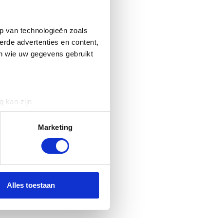
p van technologieën zoals
erde advertenties en content,
en wie uw gegevens gebruikt
g kan zijn
erprinting)
t
detailgedeelte
in. U kunt uw
Marketing
 media te bieden en om ons
ze partners voor social
nformatie die u aan ze heeft
Alles toestaan