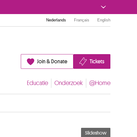
Nederlands
Français
English
Join & Donate
Tickets
Educatie
Onderzoek
@Home
Slideshow