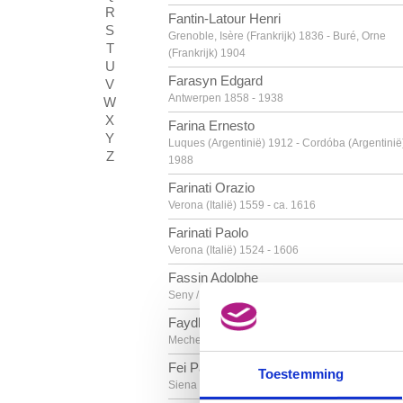
R
Fantin-Latour Henri
S
Grenoble, Isère (Frankrijk) 1836 - Buré, Orne
T
(Frankrijk) 1904
U
Farasyn Edgard
V
Antwerpen 1858 - 1938
W
X
Farina Ernesto
Y
Luques (Argentinië) 1912 - Cordóba (Argentinië
Z
1988
Farinati Orazio
Verona (Italië) 1559 - ca. 1616
Farinati Paolo
Verona (Italië) 1524 - 1606
Fassin Adolphe
Seny / Luik 1828 - Brussel 1900
Faydherbe Lucas
Mechelen 1617 - 1697
Fei Paolo di Giovanni
Toestemming
Siena (Italië) ca. 1340 - 1411