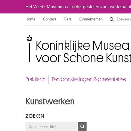
Het Wiertz Museum is tijdelijk gesloten voor werkzaa
Home
Contact
Pers
Evenementen
Koninklijke Musea voor Schone Kunsten van België
Praktisch
Tentoonstellingen & presentaties
Kunstwerken
ZOEKEN