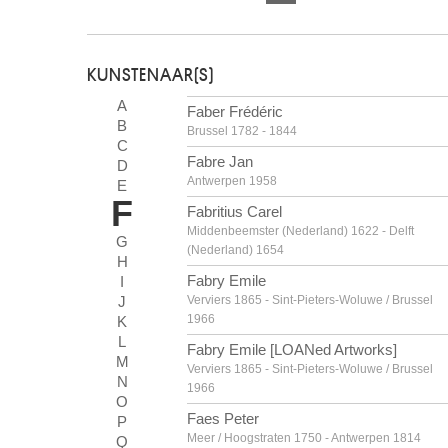
KUNSTENAAR(S)
A
Faber Frédéric
B
Brussel 1782 - 1844
C
Fabre Jan
D
Antwerpen 1958
E
F
Fabritius Carel
Middenbeemster (Nederland) 1622 - Delft
G
(Nederland) 1654
H
Fabry Emile
I
J
Verviers 1865 - Sint-Pieters-Woluwe / Brussel
1966
K
L
Fabry Emile [LOANed Artworks]
M
Verviers 1865 - Sint-Pieters-Woluwe / Brussel
N
1966
O
Faes Peter
P
Meer / Hoogstraten 1750 - Antwerpen 1814
Q