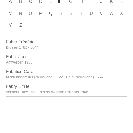
A
B
C
D
E
G
H
I
J
K
L
M
N
O
P
Q
R
S
T
U
V
W
X
Y
Z
Faber Frédéric
Brussel 1782 - 1844
Fabre Jan
Antwerpen 1958
Fabritius Carel
Middenbeemster (Nederland) 1622 - Delft (Nederland) 1654
Fabry Emile
Verviers 1865 - Sint-Pieters-Woluwe / Brussel 1966
Fabry Emile [LOANed Artworks]
Verviers 1865 - Sint-Pieters-Woluwe / Brussel 1966
Faes Peter
Meer / Hoogstraten 1750 - Antwerpen 1814
Fantin-Latour Henri