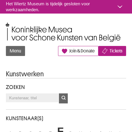
Naar inhoud
Het Wiertz Museum is tijdelijk gesloten voor
werkzaamheden.
Koninklijke Musea voor Schone Kunsten van België
Menu
Join & Donate
Tickets
Kunstwerken
ZOEKEN
KUNSTENAAR(S)
F