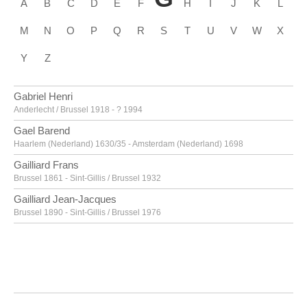
A
B
C
D
E
F
H
I
J
K
L
M
N
O
P
Q
R
S
T
U
V
W
X
Y
Z
Gabriel Henri
Anderlecht / Brussel 1918 - ? 1994
Gael Barend
Haarlem (Nederland) 1630/35 - Amsterdam (Nederland) 1698
Gailliard Frans
Brussel 1861 - Sint-Gillis / Brussel 1932
Gailliard Jean-Jacques
Brussel 1890 - Sint-Gillis / Brussel 1976
Gallait Louis
Doornik 1810 - Schaarbeek / Brussel 1887
Gallé Émile [LOANed Artworks]
Nancy, Lotharingen (Frankrijk) 1846 - 1904
Galle Hiëronymus I