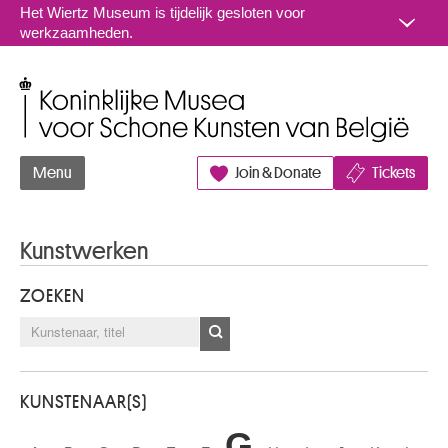
Naar inhoud
Het Wiertz Museum is tijdelijk gesloten voor
werkzaamheden.
Koninklijke Musea voor Schone Kunsten van België
Menu
Join & Donate
Tickets
Kunstwerken
ZOEKEN
KUNSTENAAR(S)
G