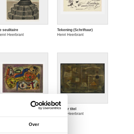
e seulitaire
Tekening (Schriftuur)
enri Heerbrant
Henri Heerbrant
onder titel
Zonder titel
enri Heerbrant
Henri Heerbrant
Over