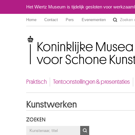
Het Wiertz Museum is tijdelijk gesloten voor werkzaa
Home
Contact
Pers
Evenementen
Koninklijke Musea voor Schone Kunsten van België
Praktisch
Tentoonstellingen & presentaties
Kunstwerken
ZOEKEN