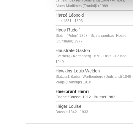
Leipzig, Saksen (Duitsland) 1904 - Antibes,
Alpes-Maritimes (Frankrijk) 1989
Harzé Léopold
Luik 1831 - 1893
Haus Rudolf
Stettin (Polen) 1897 - Schlangenbad, Hessen
(Duitsland) 1977
Haustrate Gaston
Everberg / Kortenberg 1878 - Ukkel / Brussel
1949
Hawkins Louis Welden
Stuttgart, Baden-Württemberg (Duitsland) 1849 
Parijs (Frankrijk) 1910
Heerbrant Henri
Elsene / Brussel 1912 - Brussel 1982
Héger Louise
Brussel 1842 - 1933
Heiliger Bernhard
Stettin (Polen) 1915 - Berlijn (Duitsland) 1995