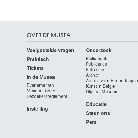
Heintz Richard
Herstal 1871 - Sy 1929
Heiss Johann
Memmingen, Beieren (Duitsland) 1640 -
Augsburg, Beieren (Duitsland) 1704
OVER DE MUSEA
Hellemans Pierre Jean
Brussel 1787 - 1845
Veelgestelde vragen
Onderzoek
Helleweegen Willy
Bibliotheek
Praktisch
Maastricht (Nederland) 1914 - Luik 1991
Publicaties
Tickets
Fotodienst
Hendrickx Jos
Archief
In de Musea
Borgerhout / Antwerpen 1906 - Antwerpen 1971
Archief voor Hedendaagse
Evenementen
Kunst in België
Hendriks Wybrand
Museum Shop
Digitaal Museum
Amsterdam (Nederland) 1744 - Haarlem
Bezoekersreglement
(Nederland) 1831
Educatie
Hennebicq André
Instelling
Steun ons
Doornik 1836 - Sint-Gillis / Brussel 1904
Pers
Hennequin Philippe Auguste
Lyon, Rhône (Frankrijk) 1762 - Leuze / Eghezée
1833