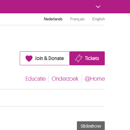
Nederlands
Français
English
Join & Donate
Tickets
Educatie
Onderzoek
@Home
Slideshow