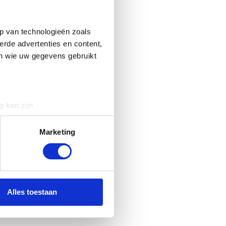
p van technologieën zoals
erde advertenties en content,
en wie uw gegevens gebruikt
g kan zijn
erprinting)
t
detailgedeelte
in. U kunt uw
Marketing
 media te bieden en om ons
ze partners voor social
nformatie die u aan ze heeft
Alles toestaan