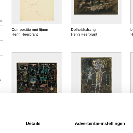
90
Compositie met lijnen
Dolheidsdrang
L
Henri Heerbrant
Henri Heerbrant
H
6
Zonder titel
Zonder titel
Z
Henri Heerbrant
Henri Heerbrant
H
Details
Advertentie-instellingen