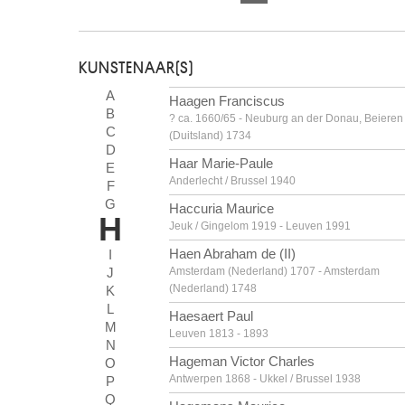
KUNSTENAAR(S)
A
Haagen Franciscus
B
? ca. 1660/65 - Neuburg an der Donau, Beieren
C
(Duitsland) 1734
D
Haar Marie-Paule
E
Anderlecht / Brussel 1940
F
G
Haccuria Maurice
H
Jeuk / Gingelom 1919 - Leuven 1991
Haen Abraham de (II)
I
J
Amsterdam (Nederland) 1707 - Amsterdam
(Nederland) 1748
K
L
Haesaert Paul
M
Leuven 1813 - 1893
N
Hageman Victor Charles
O
Antwerpen 1868 - Ukkel / Brussel 1938
P
Q