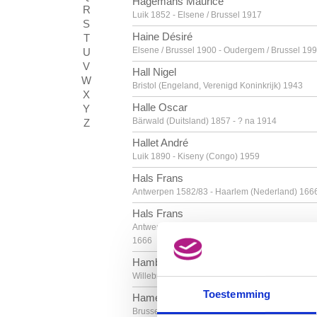
Hagemans Maurice
R
Luik 1852 - Elsene / Brussel 1917
S
Haine Désiré
T
Elsene / Brussel 1900 - Oudergem / Brussel 19
U
V
Hall Nigel
W
Bristol (Engeland, Verenigd Koninkrijk) 1943
X
Halle Oscar
Y
Bärwald (Duitsland) 1857 - ? na 1914
Z
Hallet André
Luik 1890 - Kiseny (Congo) 1959
Hals Frans
Antwerpen 1582/83 - Haarlem (Nederland) 166
Hals Frans
Antwerpen ca.1582/83 - Haarlem (Nederland)
1666
Hambresin Albert
Willebroek 1850 - Genval 1937
Toestemming
Hamesse Adolphe Jean
Brussel 1849 - Elsene / Brussel 1925