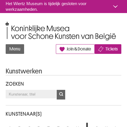
Naar inhoud
Het Wiertz Museum is tijdelijk gesloten voor
werkzaamheden.
Koninklijke Musea voor Schone Kunsten van België
Menu
Join & Donate
Tickets
Kunstwerken
ZOEKEN
KUNSTENAAR(S)
I