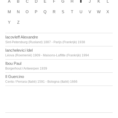
A
B
C
D
E
F
G
H
J
K
L
M
N
O
P
Q
R
S
T
U
V
W
X
Y
Z
Iacovleff Alexandre
Sint-Petersburg (Rusland) 1887 - Parijs (Frankrijk) 1938
Ianchelevici Idel
Léova (Roemenië) 1909 - Maisons-Laffitte (Frankrijk) 1994
Ibou Paul
Borgerhout / Antwerpen 1939
Il Guercino
Cento / Ferrara (Italië) 1591 - Bologna (Italië) 1666
Il Malosso
Cremona (Italië) 1555 - Parma (Italië) 1619
Il Ricchio
? ca. 1500 - ? vóór 1571
Il Vicentino