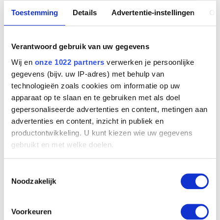
Kinard Patrica
Toestemming
Details
Advertentie-instellingen
Ov
Anderlecht / Brussel 1949
Kindermans Jean-Baptiste
Antwerpen 1821 - Elsene / Brussel 1876
Verantwoord gebruik van uw gegevens
Het kasteel te Grave na het beleg van oktober 1674, 20 maart 1675
Kindt Adèle (Marie-Adelaïde)
Valentijn Klotz
Wij en
onze 1022 partners
verwerken je persoonlijke
Brussel 1804 - 1884
gegevens (bijv. uw IP-adres) met behulp van
King Phillip
technologieën zoals cookies om informatie op uw
Tunis (Tunesië) 1934 - Londen (Engeland, Verenigd Koninkrijk) 1921
apparaat op te slaan en te gebruiken met als doel
gepersonaliseerde advertenties en content, metingen aan
Kips Adolphe
Schilde 1810 - Neufvilles / Zinnik 1883
advertenties en content, inzicht in publiek en
productontwikkeling. U kunt kiezen wie uw gegevens
Klapheck Konrad
Düsseldorf, Noordrijn-Westfalen (Duitsland) 1935
gebruikt en met welke doelen.
Klasen Peter
Als u het toestaat, willen we ook graag:
Lübeck, Schleeswijk-Holstein (Duitsland) 1935
Toestemmingsselectie
Informatie verzamelen over uw geografische
Noodzakelijk
Klee Paul
locatie, die tot een paar meter nauwkeurig kan zijn
Münchenbuchsee (Zwitserland) 1879 - Muralto / Locarno (Zwitserland)
Het kasteel van Gemert 26 december 1675
Uw apparaat identificeren door het actief te
Valentijn Klotz
1940
scannen op specifieke eigenschappen (fingerprinting)
Voorkeuren
Klomp Albert Jansz.