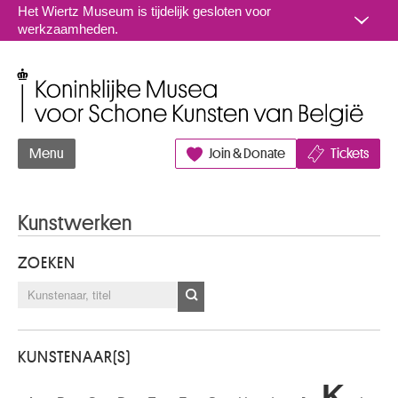
Naar inhoud
Het Wiertz Museum is tijdelijk gesloten voor
werkzaamheden.
Koninklijke Musea voor Schone Kunsten van België
Menu
Join & Donate
Tickets
Kunstwerken
ZOEKEN
KUNSTENAAR(S)
K