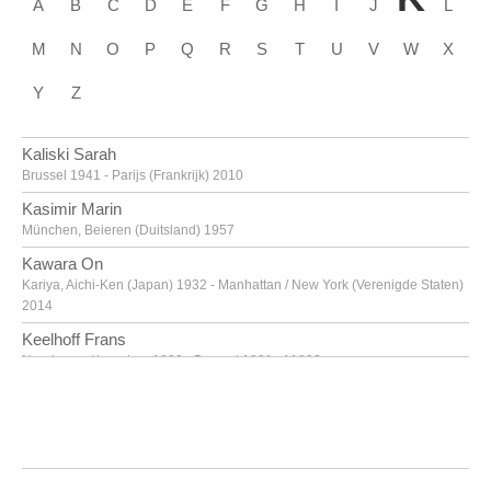
A
B
C
D
E
F
G
H
I
J
L
M
N
O
P
Q
R
S
T
U
V
W
X
Y
Z
Kaliski Sarah
Brussel 1941 - Parijs (Frankrijk) 2010
Kasimir Marin
München, Beieren (Duitsland) 1957
Kawara On
Kariya, Aichi-Ken (Japan) 1932 - Manhattan / New York (Verenigde Staten)
2014
Keelhoff Frans
Neerharen / Lanaken 1820 - Brussel 1891 of 1893
Keguenne Jack
Borgworm 1957
Keijert Rienk
Leeuwarden (Nederland) 1709 - 1775