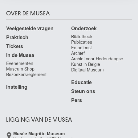
Koninck Philips
Amsterdam (Nederland) 1619 - 1688
OVER DE MUSEA
Koninck Salomon
Amsterdam (Nederland) 1609 - 1656
Veelgestelde vragen
Onderzoek
Korschann Charles [LOANed Artworks]
Bibliotheek
Praktisch
Publicaties
Brno, Moravië (Tsjechoslowakije) 1872 -
Tickets
Fotodienst
Koster Everhardus
Archief
In de Musea
Den Haag (Nederland) 1817 - Dordrecht (Nederland) 1892
Archief voor Hedendaagse
Evenementen
Kunst in België
Kosuth Joseph
Museum Shop
Digitaal Museum
Toledo, Ohio (Verenigde Staten) 1945
Bezoekersreglement
Educatie
Kounellis Jannis
Instelling
Pireus (Griekenland) 1936 - Rome (Italië) 2017
Steun ons
Kovacs François
Pers
Zepce (Hongarije) 1920
Kowatch Jeff
Los Angeles, Californië (Verenigde Staten) 1965
LIGGING VAN DE MUSEA
Kracht Yvonne
Musée Magritte Museum
Rotterdam (Nederland) 1931