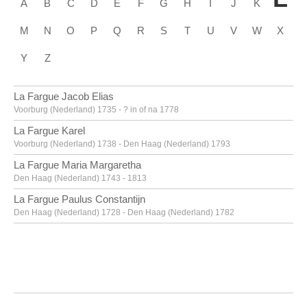
A
B
C
D
E
F
G
H
I
J
K
M
N
O
P
Q
R
S
T
U
V
W
X
Y
Z
La Fargue Jacob Elias
Voorburg (Nederland) 1735 - ? in of na 1778
La Fargue Karel
Voorburg (Nederland) 1738 - Den Haag (Nederland) 1793
La Fargue Maria Margaretha
Den Haag (Nederland) 1743 - 1813
La Fargue Paulus Constantijn
Den Haag (Nederland) 1728 - Den Haag (Nederland) 1782
La Hyre Laurent de
Parijs (Frankrijk) 1606 - 1656
Labarre [LOANed Artworks]
Labarthe Philippe
Bordeaux, Gironde (Frankrijk) 1936 - 2003