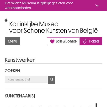
Naar inhoud
Het Wiertz Museum is tijdelijk gesloten voor
werkzaamheden.
Koninklijke Musea voor Schone Kunsten van België
Menu
Join & Donate
Tickets
Kunstwerken
ZOEKEN
KUNSTENAAR(S)
L