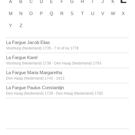
A
B
C
D
E
F
G
H
I
J
K
M
N
O
P
Q
R
S
T
U
V
W
X
Y
Z
La Fargue Jacob Elias
Voorburg (Nederland) 1735 - ? in of na 1778
La Fargue Karel
Voorburg (Nederland) 1738 - Den Haag (Nederland) 1793
La Fargue Maria Margaretha
Den Haag (Nederland) 1743 - 1813
La Fargue Paulus Constantijn
Den Haag (Nederland) 1728 - Den Haag (Nederland) 1782
La Hyre Laurent de
Parijs (Frankrijk) 1606 - 1656
Labarre [LOANed Artworks]
Labarthe Philippe
Bordeaux, Gironde (Frankrijk) 1936 - 2003