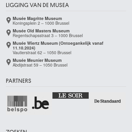
le Fauconnier Henri
LIGGING VAN DE MUSEA
Hesdin, Pas-de-Calais (Frankrijk) 1881 - Parijs (Frankrijk) 1946
Musée Magritte Museum
le Loup Antoine
Koningsplein 2 – 1000 Brussel
Spa 1708 - 1746
Musée Old Masters Museum
Le Mayeur de Merprès Adrien-Charles Louis
Regentschapsstraat 3 – 1000 Brussel
Watermaal-Bosvoorde / Brussel 1844 - Brussel 1923
Musée Wiertz Museum (Ontoegankelijk vanaf
11.10.2024)
Le Mayeur de Merprès Adrien-Jean Henri
Vautierstraat 62 – 1050 Brussel
Elsene / Brussel 1880 - Brussel 1958
Musée Meunier Museum
le Nain Louis
Abdijstraat 59 – 1050 Brussel
Laon, Aisne (Frankrijk) ca. 1593 - Parijs (Frankrijk) 1648
le Nain Mathieu
PARTNERS
Laon, Aisne (Frankrijk) ca. 1607 - Parijs (Frankrijk) 1677
le Parc Julio
Mendoza (Argentinië) 1928
Le Prince Jean-Baptiste
Metz (Frankrijk) 1734 - Saint-Denis (Frankrijk) 1781
Le Roux Henri
Châtelet 1872 - Brussel 1942