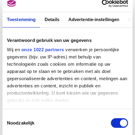
Lambotte André
Namen 1943
Toestemming
Details
Advertentie-instellingen
Ov
Lambrecht Constant
Roeselare 1915 - 1993
Lambrechts C.
Verantwoord gebruik van uw gegevens
Lambrechts Jan Baptist
Wij en
onze 1022 partners
verwerken je persoonlijke
Antwerpen 1680 - ? na 1731
gegevens (bijv. uw IP-adres) met behulp van
Lambrichs Edmond
technologieën zoals cookies om informatie op uw
Landschap (rotsen)
Brussel 1830 - 1887
Paul Lauters
apparaat op te slaan en te gebruiken met als doel
Lammens Jean-Baptiste
gepersonaliseerde advertenties en content, metingen aan
Gent 1818 - 1894
advertenties en content, inzicht in publiek en
Lamorinière François
productontwikkeling. U kunt kiezen wie uw gegevens
Antwerpen 1828 - 1911
gebruikt en met welke doelen.
Landry Abel [LOANed Artworks]
Limoges (Frankrijk) 1871 - Paris (Frankrijk) 1923
Als u het toestaat, willen we ook graag:
Toestemmingsselectie
Informatie verzamelen over uw geografische
Noodzakelijk
Landuyt Octave
locatie, die tot een paar meter nauwkeurig kan zijn
Gent 1922 - Heusden / Destelbergen 2024
Uw apparaat identificeren door het actief te