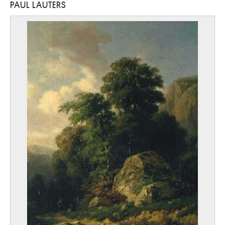
PAUL LAUTERS
Labisse Félix
Douai, Nord (Frankrijk) 1905 - Parijs (Frankrijk) 1982
Lacasse Joseph
Doornik 1894 - Parijs (Frankrijk) 1975
Lacomblez Jacques
Elsene / Brussel 1934
Lacroix Antoine
Waver 1843 - Schaarbeek / Brussel 1896
Laenen Jean-Paul
Mechelen 1931 - 2012
Laermans Eugène
Brussel 1864 - 1940
Laffineur Marc
Bomal / Durbuy 1940
Lafontaine Marie-Jo
Antwerpen 1950
Lagae Jules
Roeselare 1862 - Brugge 1931