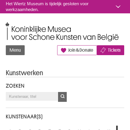
Naar inhoud
Het Wiertz Museum is tijdelijk gesloten voor
werkzaamheden.
Koninklijke Musea voor Schone Kunsten van België
Menu
Join & Donate
Tickets
Kunstwerken
ZOEKEN
KUNSTENAAR(S)
L