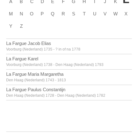
A
B
C
D
E
F
G
H
I
J
K
M
N
O
P
Q
R
S
T
U
V
W
X
Y
Z
La Fargue Jacob Elias
Voorburg (Nederland) 1735 - ? in of na 1778
La Fargue Karel
Voorburg (Nederland) 1738 - Den Haag (Nederland) 1793
La Fargue Maria Margaretha
Den Haag (Nederland) 1743 - 1813
La Fargue Paulus Constantijn
Den Haag (Nederland) 1728 - Den Haag (Nederland) 1782
La Hyre Laurent de
Parijs (Frankrijk) 1606 - 1656
Labarre [LOANed Artworks]
Labarthe Philippe
Bordeaux, Gironde (Frankrijk) 1936 - 2003