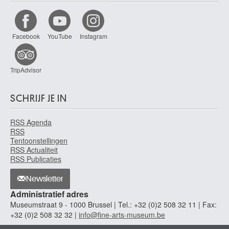
Laudy Jean
Venlo (Nederland) 1877 - Sint-Lambrechts-Woluwe / Brussel 1956
Laurencin Marie
Facebook
YouTube
Instagram
Parijs (Frankrijk) 1885 - 1956
Laurens Henri
Parijs (Frankrijk) 1885 - 1954
TripAdvisor
Laurens Jean-Paul
Fourquevaux, Haute-Garonne (Frankrijk) 1838 - Parijs (Frankrijk) 1921
SCHRIJF JE IN
Lauters Paul
Brussel 1806 - Elsene / Brussel 1876
RSS Agenda
RSS
Lavery John
Tentoonstellingen
Belfast (Noord-Ierland, Verenigd Koninkrijk) 1856 - Kilkenny (Ierland) 1941
RSS Actualiteit
RSS Publicaties
le Beau Alcide
Lorient, Morbihan (Frankrijk) 1873 - Sanary-sur-Mer, Var (Frankrijk) 1943
Newsletter
Le Brun Charles
Administratief adres
Parijs (Frankrijk) 1619 - 1690
Museumstraat 9 - 1000 Brussel | Tel.: +32 (0)2 508 32 11 | Fax:
le Brun Georges
+32 (0)2 508 32 32 |
info@fine-arts-museum.be
Verviers 1873 - Stuivekenskerke / Diksmuide 1914