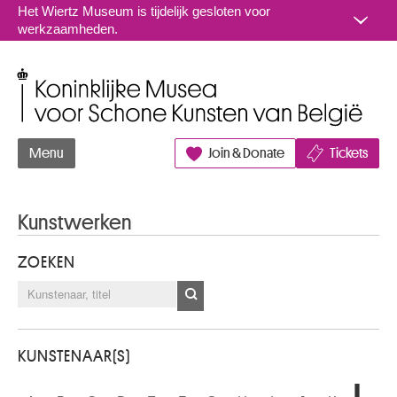
Naar inhoud
Het Wiertz Museum is tijdelijk gesloten voor
werkzaamheden.
Koninklijke Musea voor Schone Kunsten van België
Menu
Join & Donate
Tickets
Kunstwerken
ZOEKEN
KUNSTENAAR(S)
L