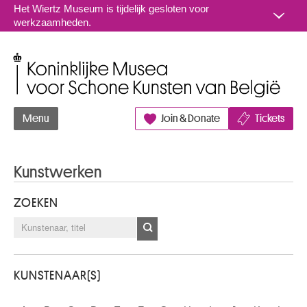
Naar inhoud
Het Wiertz Museum is tijdelijk gesloten voor
werkzaamheden.
Koninklijke Musea voor Schone Kunsten van België
Menu
Join & Donate
Tickets
Kunstwerken
ZOEKEN
KUNSTENAAR(S)