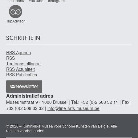
Facebook
YouTube
Instagram
Marcase
Waregem 1946
Marcette Alexandre
TripAdvisor
Spa 1853 - Brussel 1929
Marcette Henri
SCHRIJF JE IN
Spa 1824 - 1890
March Esteban
RSS Agenda
Valencia (Spanje) 1610 - 1668
RSS
Tentoonstellingen
Marchand Jean
RSS Actualiteit
Parijs (Frankrijk) 1882 - 1941
RSS Publicaties
Marchant Gaston
Les Sables-d'Olonne, Vendée (Frankrijk) 1843 - Rome (Italië) 1873
Newsletter
Administratief adres
Marchoul Gustave
Luik 1924
Museumstraat 9 - 1000 Brussel | Tel.: +32 (0)2 508 32 11 | Fax:
+32 (0)2 508 32 32 |
info@fine-arts-museum.be
Marcotte Marie-Antoinette
Troyes, Aube (Frankrijk) 1869 - Parijs (Frankrijk) 1929
Marcoussis Louis
© 2026 – Koninklijke Musea voor Schone Kunsten van België. Alle
rechten voorbehouden
Warschau (Polen) 1883 - Cusset, Allier (Frankrijk) 1941