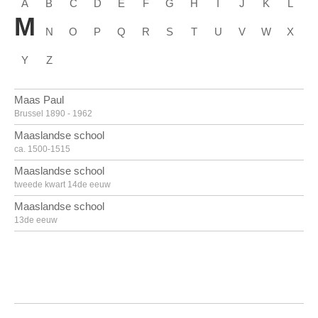
A
B
C
D
E
F
G
H
I
J
K
L
M
N
O
P
Q
R
S
T
U
V
W
X
Y
Z
Maas Paul
Brussel 1890 - 1962
Maaslandse school
ca. 1500-1515
Maaslandse school
tweede kwart 14de eeuw
Maaslandse school
13de eeuw
Mack Heinz
Lollar, Hessen (Duitsland) 1931
Madlener Antonius Josephus
Den Haag (Nederland) 1827 - 1890
Madlener Jörg