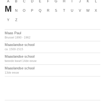
A
B
C
D
E
F
G
H
I
J
K
L
M
N
O
P
Q
R
S
T
U
V
W
X
Y
Z
Maas Paul
Brussel 1890 - 1962
Maaslandse school
ca. 1500-1515
Maaslandse school
tweede kwart 14de eeuw
Maaslandse school
13de eeuw
Mack Heinz
Lollar, Hessen (Duitsland) 1931
Madlener Antonius Josephus
Den Haag (Nederland) 1827 - 1890
Madlener Jörg