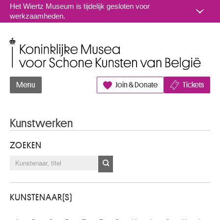
Naar inhoud
Het Wiertz Museum is tijdelijk gesloten voor
werkzaamheden.
Koninklijke Musea voor Schone Kunsten van België
Menu
Join & Donate
Tickets
Kunstwerken
ZOEKEN
KUNSTENAAR(S)