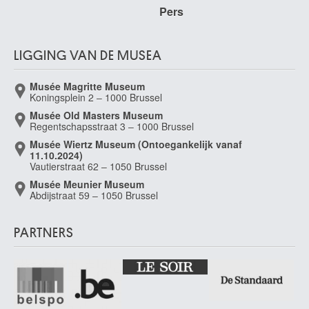
Marcase
Pers
Waregem 1946
Marcette Alexandre
Spa 1853 - Brussel 1929
LIGGING VAN DE MUSEA
Marcette Henri
Musée Magritte Museum
Spa 1824 - 1890
Koningsplein 2 – 1000 Brussel
March Esteban
Musée Old Masters Museum
Valencia (Spanje) 1610 - 1668
Regentschapsstraat 3 – 1000 Brussel
Marchand Jean
Musée Wiertz Museum (Ontoegankelijk vanaf
11.10.2024)
Parijs (Frankrijk) 1882 - 1941
Vautierstraat 62 – 1050 Brussel
Marchant Gaston
Musée Meunier Museum
Les Sables-d'Olonne, Vendée (Frankrijk) 1843 - Rome (Italië) 1873
Abdijstraat 59 – 1050 Brussel
Marchoul Gustave
Luik 1924
PARTNERS
Marcotte Marie-Antoinette
Troyes, Aube (Frankrijk) 1869 - Parijs (Frankrijk) 1929
Marcoussis Louis
Warschau (Polen) 1883 - Cusset, Allier (Frankrijk) 1941