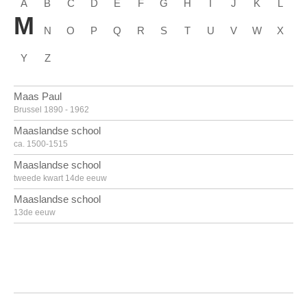
A
B
C
D
E
F
G
H
I
J
K
L
M
N
O
P
Q
R
S
T
U
V
W
X
Y
Z
Maas Paul
Brussel 1890 - 1962
Maaslandse school
ca. 1500-1515
Maaslandse school
tweede kwart 14de eeuw
Maaslandse school
13de eeuw
Mack Heinz
Lollar, Hessen (Duitsland) 1931
Madlener Antonius Josephus
Den Haag (Nederland) 1827 - 1890
Madlener Jörg