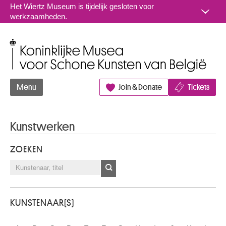
Naar inhoud
Het Wiertz Museum is tijdelijk gesloten voor
werkzaamheden.
Koninklijke Musea voor Schone Kunsten van België
Menu
Join & Donate
Tickets
Kunstwerken
ZOEKEN
KUNSTENAAR(S)