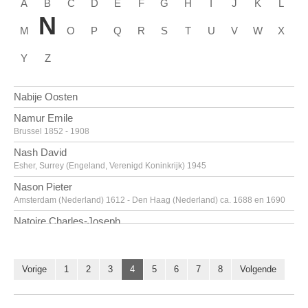
A
B
C
D
E
F
G
H
I
J
K
L
N
M
O
P
Q
R
S
T
U
V
W
X
Y
Z
Nabije Oosten
Namur Emile
Brussel 1852 - 1908
Nash David
Esher, Surrey (Engeland, Verenigd Koninkrijk) 1945
Nason Pieter
Amsterdam (Nederland) 1612 - Den Haag (Nederland) ca. 1688 en 1690
Natoire Charles-Joseph
Nîmes, Gard (Frankrijk) 1700 - Castel Gandolfo (Italië) 1777
Navez Arthur
Antwerpen 1881 - Brussel 1931
Vorige
1
2
3
4
5
6
7
8
Volgende
Navez François-Joseph
Charleroi 1787 - Brussel 1869