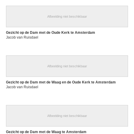
Nivelt Roger
Parijs (Frankrijk) 1899 - Tonnerre, Yonne (Frankrijk) 1962
Afbeelding niet beschikbaar
Nocquet Paul
Brussel 1877 - Long Island, New York (Verenigde Staten) 1906
Gezicht op de Dam met de Oude Kerk te Amsterdam
Jacob van Ruisdael
Noel Paul Joseph
Waulsort-sur-Meuse / Hastière 1789 - Sosoye / Anhée 1822
Noiret Joseph
Jette / Brussel 1927
Afbeelding niet beschikbaar
Nolde Emil
Nolde, Schleeswijk-Holstein (Duitsland) 1867 - Seebüll, Schleeswijk-
Holstein (Duitsland) 1956
Gezicht op de Dam met de Waag en de Oude Kerk te Amsterdam
Jacob van Ruisdael
Nooms Reinier
Amsterdam (Nederland) 1623/24 - 1664
Noord-Franse school
ca. 1460 - 1470
Afbeelding niet beschikbaar
Noord-Italiaanse school
ca. midden 15de eeuw
Gezicht op de Dam met de Waag te Amsterdam
Noord-Italiaanse school