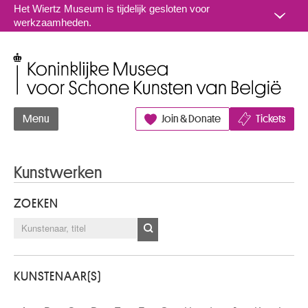
Naar inhoud
Het Wiertz Museum is tijdelijk gesloten voor
werkzaamheden.
Koninklijke Musea voor Schone Kunsten van België
Menu
Join & Donate
Tickets
Kunstwerken
ZOEKEN
KUNSTENAAR(S)