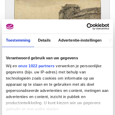
Toestemming
Details
Advertentie-instellingen
Ov
Verantwoord gebruik van uw gegevens
Gezicht op de wal van een stad met een hoge toegangspoort
Jan Baptist Weenix
Wij en
onze 1022 partners
verwerken je persoonlijke
gegevens (bijv. uw IP-adres) met behulp van
technologieën zoals cookies om informatie op uw
apparaat op te slaan en te gebruiken met als doel
gepersonaliseerde advertenties en content, metingen aan
advertenties en content, inzicht in publiek en
productontwikkeling. U kunt kiezen wie uw gegevens
gebruikt en met welke doelen.