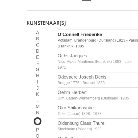
KUNSTENAAR(S)
A
O'Connell Friederike
B
Potsdam, Brandenburg (Duitsland) 1823 - Parijs
C
(Frankrijk) 1885
D
Ochs Jacques
E
Nice, Alpes-Maritimes (Frankrijk) 1883 - Luik
F
1971
G
H
Odevaere Joseph Denis
I
Brugge 1775 - Brussel 1830
J
Oehm Herbert
K
Ulm, Baden-Württemberg (Duitsland) 1935
L
M
Oka Shikanosuke
N
Tokio (Japan) 1898 - 1978
O
Oldenburg Claes Thure
Stockholm (Zweden) 1929
P
Q