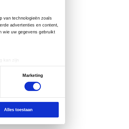
p van technologieën zoals
erde advertenties en content,
en wie uw gegevens gebruikt
g kan zijn
erprinting)
t
detailgedeelte
in. U kunt uw
Marketing
 media te bieden en om ons
ze partners voor social
nformatie die u aan ze heeft
Alles toestaan