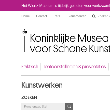
Het Wiertz Museum is tijdelijk gesloten voor werkzaa
Home
Contact
Pers
Evenementen
Koninklijke Musea voor Schone Kunsten van België
Praktisch
Tentoonstellingen & presentaties
Kunstwerken
ZOEKEN