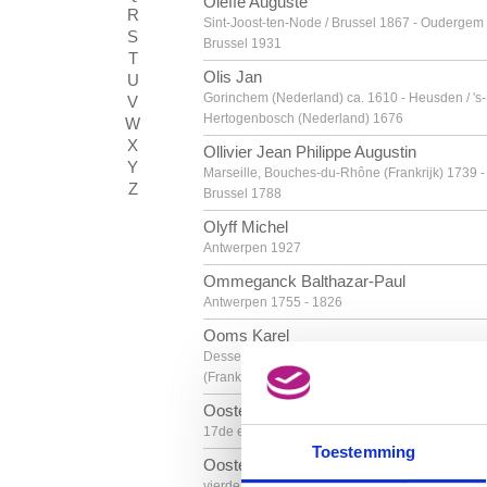
Oleffe Auguste
R
Sint-Joost-ten-Node / Brussel 1867 - Oudergem 
S
Brussel 1931
T
Olis Jan
U
Gorinchem (Nederland) ca. 1610 - Heusden / 's-
V
Hertogenbosch (Nederland) 1676
W
X
Ollivier Jean Philippe Augustin
Y
Marseille, Bouches-du-Rhône (Frankrijk) 1739 -
Z
Brussel 1788
Olyff Michel
Antwerpen 1927
Ommeganck Balthazar-Paul
Antwerpen 1755 - 1826
Ooms Karel
Dessel 1845 - Cannes, Alpes-Maritimes
(Frankrijk) 1900
Oostenrijk
17de eeuw
Toestemming
Oostenrijkse school
vierde kwart 18de eeuw