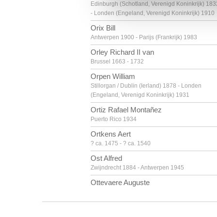
Edinburgh (Schotland, Verenigd Koninkrijk) 183
- Londen (Engeland, Verenigd Koninkrijk) 1910
Orix Bill
Antwerpen 1900 - Parijs (Frankrijk) 1983
Orley Richard II van
Brussel 1663 - 1732
Orpen William
Stillorgan / Dublin (Ierland) 1878 - Londen
(Engeland, Verenigd Koninkrijk) 1931
Ortiz Rafael Montañez
Puerto Rico 1934
Ortkens Aert
? ca. 1475 - ? ca. 1540
Ost Alfred
Zwijndrecht 1884 - Antwerpen 1945
Ottevaere Auguste
Parijs (Frankrijk) 1810 - Gent 1856
Ottmann Henri
Ancenis, Loire-Atlantique (Frankrijk) 1877 -