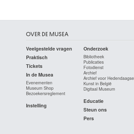
Vernon, Eure (Frankrijk) 1927
Oudenaarde
16de eeuw
Oudot Roland
OVER DE MUSEA
Parijs (Frankrijk) 1897 - 1981
Oudry Jean-Baptiste
Veelgestelde vragen
Onderzoek
Parijs 1686 - Beauvais (Frankrijk) 1755
Bibliotheek
Praktisch
Ouwersloot Jan
Publicaties
Tickets
Gouda (Nederland) 1902 - Amsterdam
Fotodienst
(Nederland) 1975
Archief
In de Musea
Archief voor Hedendaagse
Overlaet Antoon
Evenementen
Kunst in België
Antwerpen 1720 - Antwerpen 1774
Museum Shop
Digitaal Museum
Bezoekersreglement
Oyens David
Educatie
Amsterdam (Nederland) 1842 - Elsene / Brussel
Instelling
1902
Steun ons
Oyens Pieter
Pers
Amsterdam (Nederland) 1842 - Elsene / Brussel
1894