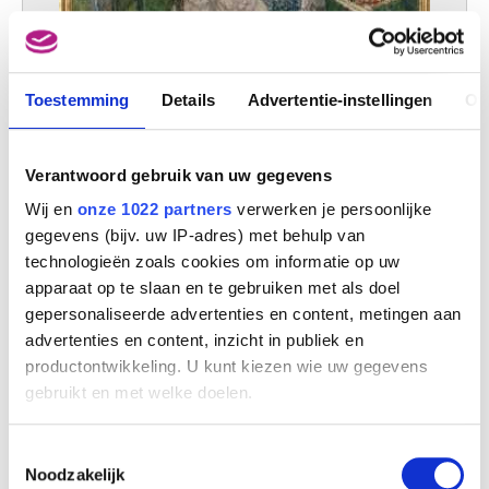
Toestemming
Details
Advertentie-instellingen
Ov
In augustus
Auguste Oleffe
Verantwoord gebruik van uw gegevens
Wij en
onze 1022 partners
verwerken je persoonlijke
gegevens (bijv. uw IP-adres) met behulp van
technologieën zoals cookies om informatie op uw
apparaat op te slaan en te gebruiken met als doel
gepersonaliseerde advertenties en content, metingen aan
advertenties en content, inzicht in publiek en
productontwikkeling. U kunt kiezen wie uw gegevens
gebruikt en met welke doelen.
Als u het toestaat, willen we ook graag:
Toestemmingsselectie
Informatie verzamelen over uw geografische
Noodzakelijk