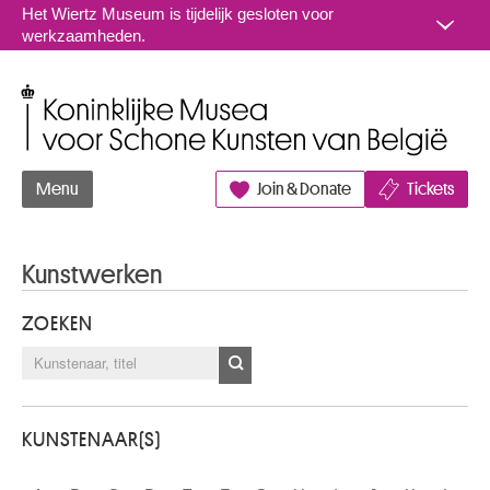
Naar inhoud
Het Wiertz Museum is tijdelijk gesloten voor
werkzaamheden.
Koninklijke Musea voor Schone Kunsten van België
Menu
Join & Donate
Tickets
Kunstwerken
ZOEKEN
KUNSTENAAR(S)