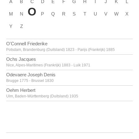
A
B
C
D
E
F
G
H
I
J
K
L
O
M
N
P
Q
R
S
T
U
V
W
X
Y
Z
O'Connell Friederike
Potsdam, Brandenburg (Duitsland) 1823 - Parijs (Frankrijk) 1885
Ochs Jacques
Nice, Alpes-Maritimes (Frankrijk) 1883 - Luik 1971
Odevaere Joseph Denis
Brugge 1775 - Brussel 1830
Oehm Herbert
Ulm, Baden-Württemberg (Duitsland) 1935
Oka Shikanosuke
Tokio (Japan) 1898 - 1978
Oldenburg Claes Thure
Stockholm (Zweden) 1929
Oleffe Auguste