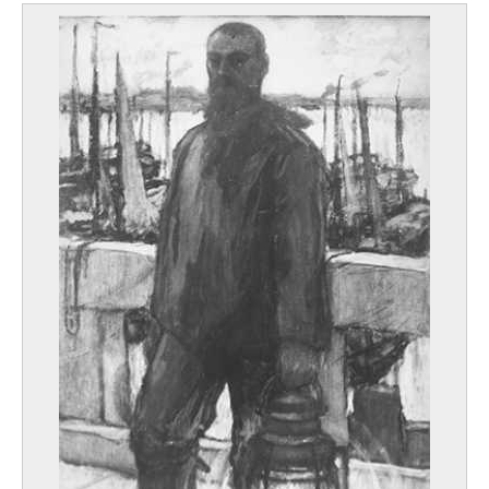
Orley Richard II van
Brussel 1663 - 1732
Orpen William
Stillorgan / Dublin (Ierland) 1878 - Londen (Engeland, Verenigd Koninkrijk)
1931
Ortiz Rafael Montañez
Puerto Rico 1934
Ortkens Aert
? ca. 1475 - ? ca. 1540
Ost Alfred
Zwijndrecht 1884 - Antwerpen 1945
Ottevaere Auguste
Parijs (Frankrijk) 1810 - Gent 1856
Ottmann Henri
Ancenis, Loire-Atlantique (Frankrijk) 1877 - Vernon, Eure (Frankrijk) 1927
Oudenaarde
16de eeuw
Oudot Roland
Parijs (Frankrijk) 1897 - 1981