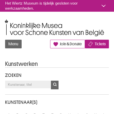
Naar inhoud
Het Wiertz Museum is tijdelijk gesloten voor
werkzaamheden.
Koninklijke Musea voor Schone Kunsten van België
Menu
Join & Donate
Tickets
Kunstwerken
ZOEKEN
KUNSTENAAR(S)