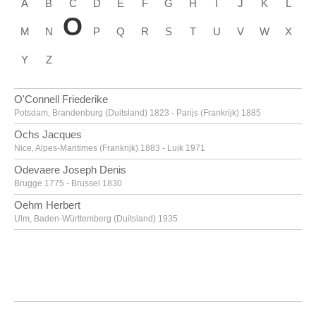
A
B
C
D
E
F
G
H
I
J
K
L
O
M
N
P
Q
R
S
T
U
V
W
X
Y
Z
O'Connell Friederike
Potsdam, Brandenburg (Duitsland) 1823 - Parijs (Frankrijk) 1885
Ochs Jacques
Nice, Alpes-Maritimes (Frankrijk) 1883 - Luik 1971
Odevaere Joseph Denis
Brugge 1775 - Brussel 1830
Oehm Herbert
Ulm, Baden-Württemberg (Duitsland) 1935
Oka Shikanosuke
Tokio (Japan) 1898 - 1978
Oldenburg Claes Thure
Stockholm (Zweden) 1929
Oleffe Auguste