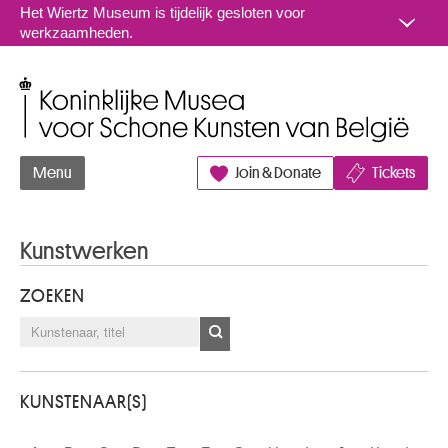
Naar inhoud
Het Wiertz Museum is tijdelijk gesloten voor
werkzaamheden.
Koninklijke Musea voor Schone Kunsten van België
Menu
Join & Donate
Tickets
Kunstwerken
ZOEKEN
KUNSTENAAR(S)