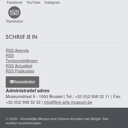
Antwerpen 1895 - 1960
Facebook
YouTube
Instagram
Peire Luc
Brugge 1916 - Parijs (Frankrijk) 1994
TripAdvisor
Penni Giovanni Francesco
Firenze (Italië) ca. 1496 - Napels (Italië) ca. 1528
SCHRIJF JE IN
Penone Giuseppe
Garessio (Italië) 1947
RSS Agenda
Pepermans Albert
RSS
Kortenberg 1947
Tentoonstellingen
RSS Actualiteit
Perdikidis Dimitri
RSS Publicaties
Athene (Griekenland) 1922 - ? 1989
Perkois Jacob
Newsletter
Middelburg (Nederland) 1756 - 1804
Administratief adres
Perlau Joseph
Museumstraat 9 - 1000 Brussel | Tel.: +32 (0)2 508 32 11 | Fax:
Brussel 1809 - 1860
+32 (0)2 508 32 32 |
info@fine-arts-museum.be
Permantier Armand
Sint-Gillis / Brussel 1895 - Elsene / Brussel 1960
© 2026 – Koninklijke Musea voor Schone Kunsten van België. Alle
rechten voorbehouden
Permeke Constant