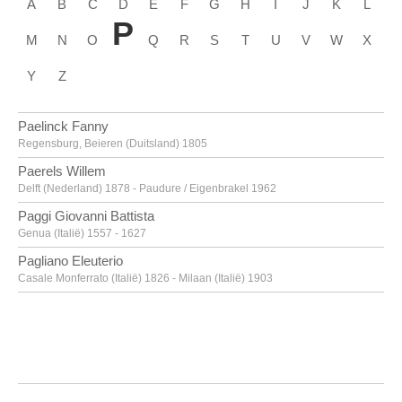
A
B
C
D
E
F
G
H
I
J
K
L
P
M
N
O
Q
R
S
T
U
V
W
X
Y
Z
Paelinck Fanny
Regensburg, Beieren (Duitsland) 1805
Paerels Willem
Delft (Nederland) 1878 - Paudure / Eigenbrakel 1962
Paggi Giovanni Battista
Genua (Italië) 1557 - 1627
Pagliano Eleuterio
Casale Monferrato (Italië) 1826 - Milaan (Italië) 1903
Paik Nam June
Seoel (Zuid-Korea) 1932 - Miami (Verenigde Staten) 2006
Pajou Augustin
Parijs (Frankrijk) 1730 - 1809
Paladino Mimmo