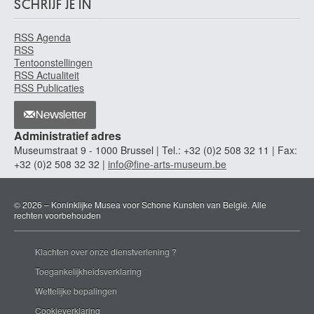
Antwerpen 1895 - 1960
SCHRIJF JE IN
Peire Luc
RSS Agenda
Brugge 1916 - Parijs (Frankrijk) 1994
RSS
Penni Giovanni Francesco
Tentoonstellingen
Firenze (Italië) ca. 1496 - Napels (Italië) ca. 1528
RSS Actualiteit
RSS Publicaties
Penone Giuseppe
Garessio (Italië) 1947
Newsletter
Pepermans Albert
Administratief adres
Kortenberg 1947
Museumstraat 9 - 1000 Brussel | Tel.: +32 (0)2 508 32 11 | Fax:
Perdikidis Dimitri
+32 (0)2 508 32 32 |
info@fine-arts-museum.be
Athene (Griekenland) 1922 - ? 1989
Perkois Jacob
© 2026 – Koninklijke Musea voor Schone Kunsten van België. Alle
Middelburg (Nederland) 1756 - 1804
rechten voorbehouden
Perlau Joseph
Brussel 1809 - 1860
Klachten over onze dienstverlening ?
Permantier Armand
Toegankelijkheidsverklaring
Sint-Gillis / Brussel 1895 - Elsene / Brussel 1960
Wettelijke bepalingen
Permeke Constant
Cookieverklaring