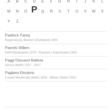
A
B
C
D
E
F
G
H
I
J
K
L
P
M
N
O
Q
R
S
T
U
V
W
X
Y
Z
Paelinck Fanny
Regensburg, Beieren (Duitsland) 1805
Paerels Willem
Delft (Nederland) 1878 - Paudure / Eigenbrakel 1962
Paggi Giovanni Battista
Genua (Italië) 1557 - 1627
Pagliano Eleuterio
Casale Monferrato (Italië) 1826 - Milaan (Italië) 1903
Paik Nam June
Seoel (Zuid-Korea) 1932 - Miami (Verenigde Staten) 2006
Pajou Augustin
Parijs (Frankrijk) 1730 - 1809
Paladino Mimmo