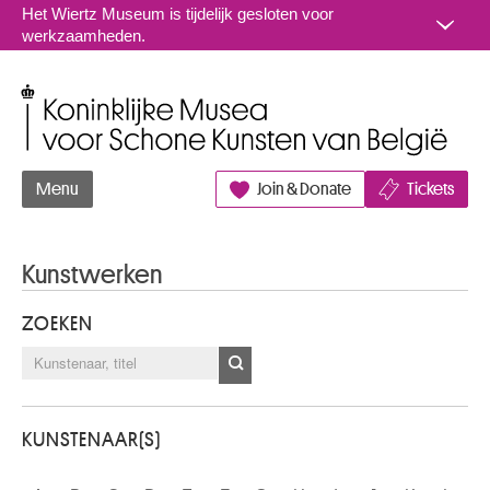
Naar inhoud
Het Wiertz Museum is tijdelijk gesloten voor
werkzaamheden.
Koninklijke Musea voor Schone Kunsten van België
Menu
Join & Donate
Tickets
Kunstwerken
ZOEKEN
KUNSTENAAR(S)