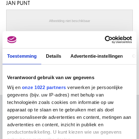
JAN PUNT
Paduli (Italië) 1948
Palamedesz. Anthonie
Leith (Schotland) 1602 - Amsterdam (Nederland) 1673
Afbeelding niet beschikbaar
Palatnik Abraham
Natal (Brazilië) 1929
Ontwerp voor de opdrachtprent in Guillaume de Maran, Opera Omnia,
1738
Palermo Blinky
Jan Punt
Leipzig, Saksen (Duitsland) 1943 - Kurumba (Male', Malediven) 1977
Toestemming
Details
Advertentie-instellingen
Ov
Pallady Theodor
Iasi (Roemenië) 1871 - Boekarest (Roemenië) 1956
Palma il Giovane Jacopo
Verantwoord gebruik van uw gegevens
Venetië (Italië) 1548 - 1628
Wij en
onze 1022 partners
verwerken je persoonlijke
Palma Vecchio Jacopo
gegevens (bijv. uw IP-adres) met behulp van
Serina (Italië) ca. 1480 - Venetië (Italië) 1528
technologieën zoals cookies om informatie op uw
Palmieri de Oude Pietro Giacomo
OVER DE MUSEA
apparaat op te slaan en te gebruiken met als doel
Bologna 1737 - Turijn 1804
gepersonaliseerde advertenties en content, metingen aan
Paludanus Guillielmus
Veelgestelde vragen
Onderzoek
advertenties en content, inzicht in publiek en
Mechelen 1530 - Antwerpen 1579
productontwikkeling. U kunt kiezen wie uw gegevens
Bibliotheek
Praktisch
Panamarenko
Publicaties