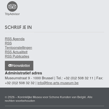
Paulo José
Rio de Janeiro (Brazilië) 1922
TripAdvisor
Paulus de Châtelet Pierre
Châtelet 1881 - Brussel 1959
SCHRIJF JE IN
Pauwels Ferdinand
Ekeren / Antwerpen 1830 - Dresden, Saksen (Duitsland) 1904
RSS Agenda
RSS
Pauwels Gillemans I Jan
Tentoonstellingen
Antwerpen (België) 1618 - Antwerpen (?) na 1675
RSS Actualiteit
RSS Publicaties
Payen Antoine
Doornik 1785 - Brussel 1853
Newsletter
Peers Dirk
Administratief adres
Kortrijk 1957 - Gent 2003
Museumstraat 9 - 1000 Brussel | Tel.: +32 (0)2 508 32 11 | Fax:
Peeters Bonaventura I
+32 (0)2 508 32 32 |
info@fine-arts-museum.be
Antwerpen 1614 - Hoboken / Antwerpen 1652
Peeters Jan I
© 2026 – Koninklijke Musea voor Schone Kunsten van België. Alle
Antwerpen 1624 - 1677 ?
rechten voorbehouden
Peeters Jozef