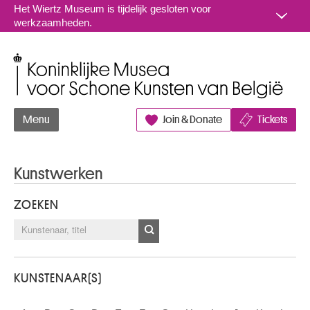
Naar inhoud
Het Wiertz Museum is tijdelijk gesloten voor
werkzaamheden.
Koninklijke Musea voor Schone Kunsten van België
Menu
Join & Donate
Tickets
Kunstwerken
ZOEKEN
KUNSTENAAR(S)