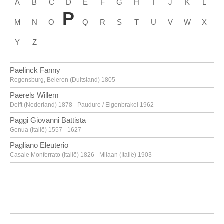
A
B
C
D
E
F
G
H
I
J
K
L
P
M
N
O
Q
R
S
T
U
V
W
X
Y
Z
Paelinck Fanny
Regensburg, Beieren (Duitsland) 1805
Paerels Willem
Delft (Nederland) 1878 - Paudure / Eigenbrakel 1962
Paggi Giovanni Battista
Genua (Italië) 1557 - 1627
Pagliano Eleuterio
Casale Monferrato (Italië) 1826 - Milaan (Italië) 1903
Paik Nam June
Seoel (Zuid-Korea) 1932 - Miami (Verenigde Staten) 2006
Pajou Augustin
Parijs (Frankrijk) 1730 - 1809
Paladino Mimmo