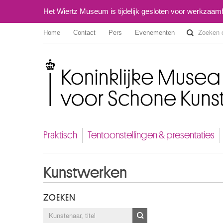
Het Wiertz Museum is tijdelijk gesloten voor werkzaa
Home
Contact
Pers
Evenementen
Koninklijke Musea voor Schone Kunsten van België
Praktisch
Tentoonstellingen & presentaties
Kunstwerken
ZOEKEN