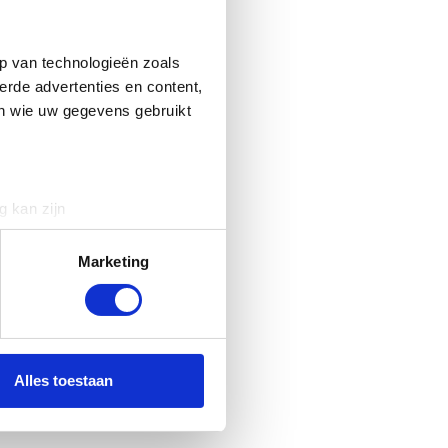
p van technologieën zoals
erde advertenties en content,
en wie uw gegevens gebruikt
g kan zijn
erprinting)
t
detailgedeelte
in. U kunt uw
Marketing
 media te bieden en om ons
ze partners voor social
nformatie die u aan ze heeft
Alles toestaan