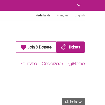
Nederlands
Français
English
Join & Donate
Tickets
Educatie
Onderzoek
@Home
Slideshow