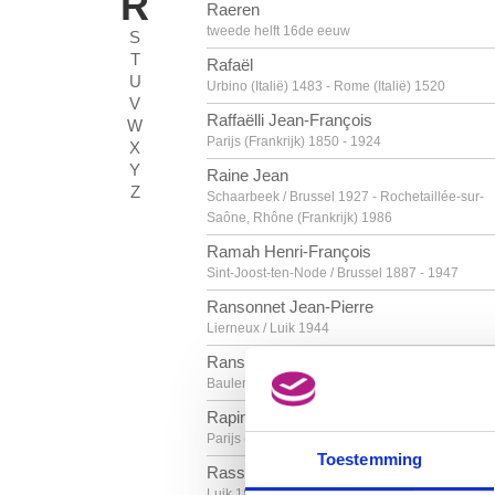
R
Raeren
tweede helft 16de eeuw
S
T
Rafaël
U
Urbino (Italië) 1483 - Rome (Italië) 1520
V
Raffaëlli Jean-François
W
Parijs (Frankrijk) 1850 - 1924
X
Y
Raine Jean
Z
Schaarbeek / Brussel 1927 - Rochetaillée-sur-
Saône, Rhône (Frankrijk) 1986
Ramah Henri-François
Sint-Joost-ten-Node / Brussel 1887 - 1947
Ransonnet Jean-Pierre
Lierneux / Luik 1944
Ransy Jean
Baulers / Nijvel 1910 - Jumet / Charleroi 1991
Rapin Maurice
Parijs (Frankrijk) 1927 - ? 2000
Toestemming
Rassenfosse Armand
Luik 1862 - 1934