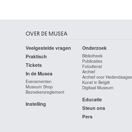
Rouen (Frankrijk) 1692 - Parijs 1768
Restout Marc-Antoine
Caen (Frankrijk) 1616 - 1684
Rets Jean
Saint-Denis / Parijs (Frankrijk) 1910 - Luik 1998
OVER DE MUSEA
Reychler Rita
Eeklo 1933
Veelgestelde vragen
Onderzoek
Reynolds John
Bibliotheek
Praktisch
Publicaties
Auckland (Nieuw-Zeeland) 1956
Tickets
Fotodienst
Reynolds Joshua
Archief
In de Musea
Plympton, Devon (Engeland, Verenigd Koninkrij
Archief voor Hedendaagse
Evenementen
1723 - Londen (Engeland, Verenigd Koninkrijk)
Kunst in België
Museum Shop
1792
Digitaal Museum
Bezoekersreglement
Ricard Gustave
Educatie
Marseille, Bouches-du-Rhône (Frankrijk) 1823 -
Instelling
Parijs (Frankrijk) 1873
Steun ons
Ricciolini Niccolo
Pers
Rome (Italië) 1687 - 1772
Richez Jacques