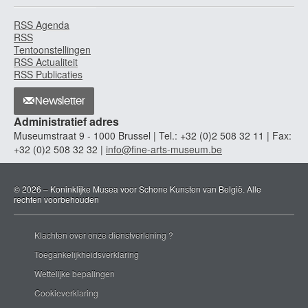
Riedel Hélène
RSS Agenda
Opava (Tsjechië) 1901 - Brussel 1991
RSS
Rigaud Hyacinthe
Tentoonstellingen
Perpignan, Pyrénées-Orientales (Frankrijk) 1659 - Parijs (Frankrijk) 1743
RSS Actualiteit
RSS Publicaties
Rijckhals Frans
Middelburg (Nederland) - vrijmeester te Dordrecht (Nederland) in 1633/34 -
Newsletter
Middelburg (Nederland) 1647
Administratief adres
Rijnland, Langerwehe
Museumstraat 9 - 1000 Brussel | Tel.: +32 (0)2 508 32 11 | Fax:
Riley John
+32 (0)2 508 32 32 |
info@fine-arts-museum.be
Londen (Engeland, Verenigd Koninkrijk) 1646 - 1691
Rimbout Germaine
© 2026 – Koninklijke Musea voor Schone Kunsten van België. Alle
Sint-Joost-ten-Node / Brussel 1894 - Herbeumont 1973
rechten voorbehouden
Riopelle Jean-Paul
Montreal (Canada) 1923 - Québec (Canada) 2002
Klachten over onze dienstverlening ?
Roata Toma
Toegankelijkheidsverklaring
Pastraveni (Roemenië) 1941
Wettelijke bepalingen
Robbe Henri
Cookieverklaring
Kortrijk 1807 - Brussel 1899