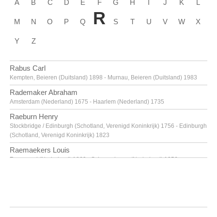
A
B
C
D
E
F
G
H
I
J
K
L
R
M
N
O
P
Q
S
T
U
V
W
X
Y
Z
Rabus Carl
Kempten, Beieren (Duitsland) 1898 - Murnau, Beieren (Duitsland) 1983
Rademaker Abraham
Amsterdam (Nederland) 1675 - Haarlem (Nederland) 1735
Raeburn Henry
Stockbridge / Edinburgh (Schotland, Verenigd Koninkrijk) 1756 - Edinburgh
(Schotland, Verenigd Koninkrijk) 1823
Raemaekers Louis
Roermond (Nederland) 1869 - Scheveningen (Nederland) 1956
Raeren
eind 16de eeuw
Raeren
tweede helft 16de eeuw