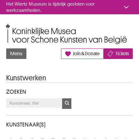
Naar inhoud
Het Wiertz Museum is tijdelijk gesloten voor
werkzaamheden.
Koninklijke Musea voor Schone Kunsten van België
Menu
Join & Donate
Tickets
Kunstwerken
ZOEKEN
KUNSTENAAR(S)