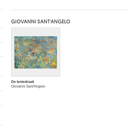
GIOVANNI SANT'ANGELO
De lentedraak
2
Giovanni Sant'Angelo