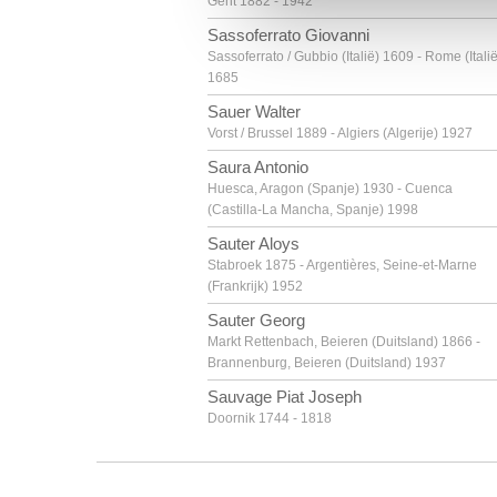
Gent 1882 - 1942
Sassoferrato Giovanni
Sassoferrato / Gubbio (Italië) 1609 - Rome (Italië
1685
Sauer Walter
Vorst / Brussel 1889 - Algiers (Algerije) 1927
Saura Antonio
Huesca, Aragon (Spanje) 1930 - Cuenca
(Castilla-La Mancha, Spanje) 1998
Sauter Aloys
Stabroek 1875 - Argentières, Seine-et-Marne
(Frankrijk) 1952
Sauter Georg
Markt Rettenbach, Beieren (Duitsland) 1866 -
Brannenburg, Beieren (Duitsland) 1937
Sauvage Piat Joseph
Doornik 1744 - 1818
Savery Hans I
Kortrijk ca. 1564 - Haarlem (Nederland) ? na
1626