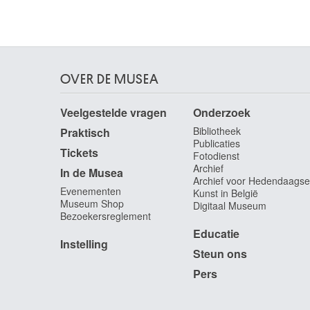
Savery Roelandt
Kortrijk 1576 - Utrecht (Nederland) 1639
Savery Roelandt
Kortrijk (België) ca. 1576 - Utrecht (Nederland)
OVER DE MUSEA
1639
Saverys Albert
Veelgestelde vragen
Onderzoek
Deinze 1886 - Petegem / Deinze 1964
Bibliotheek
Praktisch
Scacco Cristoforo
Publicaties
Tickets
Verona (Italië) ? - werkzaam te Napels ca. 1500
Fotodienst
Archief
In de Musea
Scaron Alexandre-Joseph
Archief voor Hedendaagse
Elsene / Brussel 1788 - 1850
Evenementen
Kunst in België
Museum Shop
Digitaal Museum
Scarsella Ippolito
Bezoekersreglement
Ferrara (Italië) ca. 1550 - 1620
Educatie
Scauflaire Edgar
Instelling
Steun ons
Luik 1893 - 1960
Pers
Schaefels Hendrik Frans
Antwerpen 1827 - Antwerpen 1904
Schaepkens Théodore