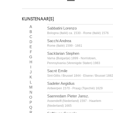
KUNSTENAAR(S)
A
Sabbatini Lorenzo
B
Bologna (Italië) ca. 1530 - Rome (Italië) 1576
C
Sacchi Andrea
D
Rome (Italië) 1599 - 1661
E
F
Sacklarian Stephen
G
Varna (Bulgarije) 1899 - Norristown,
H
Pennsylvania (Verenigde Staten) 1983
I
Sacré Emile
J
Sint-Gillis / Brussel 1844 - Elsene / Brussel 188
K
L
Sadeler Aegidius
M
Antwerpen 1570 - Praag (Tsjechië) 1629
N
Saenredam Pieter Jansz.
O
Assendelft (Nederland) 1597 - Haarlem
P
(Nederland) 1665
Q
R