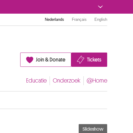
Nederlands
Français
English
Join & Donate
Tickets
Educatie
Onderzoek
@Home
Slideshow