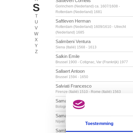
Saftleven Cornelis
S
Gorinchem (Nederland) ca. 1607/1608 -
Rotterdam (Nederland) 1681
T
Saftleven Herman
U
Rotterdam (Nederland) 1609/1610 - Utrecht
V
(Nederland) 1685
W
X
Salimbeni Ventura
Y
Siena (Italië) 1568 - 1613
Z
Salkin Emile
Brussel 1900 - Cotignac, Var (Frankrijk) 1977
Sallaert Antoon
Brussel 1594 - 1650
Salviati Francesco
Firenze (Italië) 1510 - Rome (Italië) 1563
Samacchini Orazio
Bologna (Italië) 1532 - 1577
Samain Louis
Nijvel 1834 - Brussel 1901
Toestemming
Samba Chéri