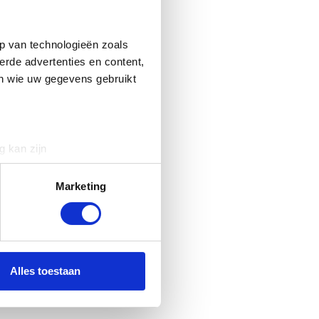
p van technologieën zoals
erde advertenties en content,
en wie uw gegevens gebruikt
g kan zijn
erprinting)
t
detailgedeelte
in. U kunt uw
Marketing
 media te bieden en om ons
ze partners voor social
nformatie die u aan ze heeft
Alles toestaan