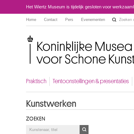
Het Wiertz Museum is tijdelijk gesloten voor werkzaa
Home
Contact
Pers
Evenementen
Koninklijke Musea voor Schone Kunsten van België
Praktisch
Tentoonstellingen & presentaties
Kunstwerken
ZOEKEN