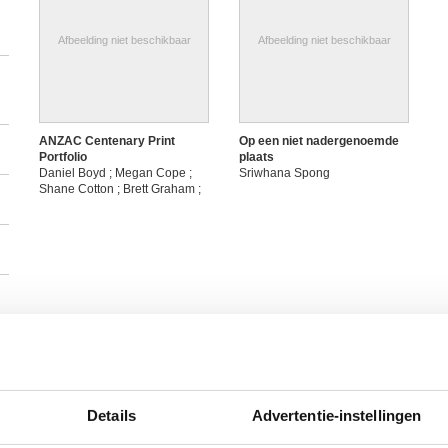
Afbeelding niet beschikbaar
Afbeelding niet beschikbaar
ANZAC Centenary Print
Op een niet nadergenoemde
Portfolio
plaats
Daniel Boyd ; Megan Cope ;
Sriwhana Spong
Shane Cotton ; Brett Graham ;
Fiona Jack ; Helen Johnson ;
Mike Parr ; John Reynolds ;
Sangeeta Sandrasegar ;
Sriwhana Spong
Details
Advertentie-instellingen