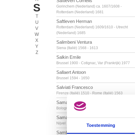
Saftleven Cornelis
S
Gorinchem (Nederland) ca. 1607/1608 -
Rotterdam (Nederland) 1681
T
Saftleven Herman
U
Rotterdam (Nederland) 1609/1610 - Utrecht
V
(Nederland) 1685
W
X
Salimbeni Ventura
Y
Siena (Italië) 1568 - 1613
Z
Salkin Emile
Brussel 1900 - Cotignac, Var (Frankrijk) 1977
Sallaert Antoon
Brussel 1594 - 1650
Salviati Francesco
Firenze (Italië) 1510 - Rome (Italië) 1563
Samacchini Orazio
Bologna (Italië) 1532 - 1577
Samain Louis
Nijvel 1834 - Brussel 1901
Toestemming
Samba Chéri