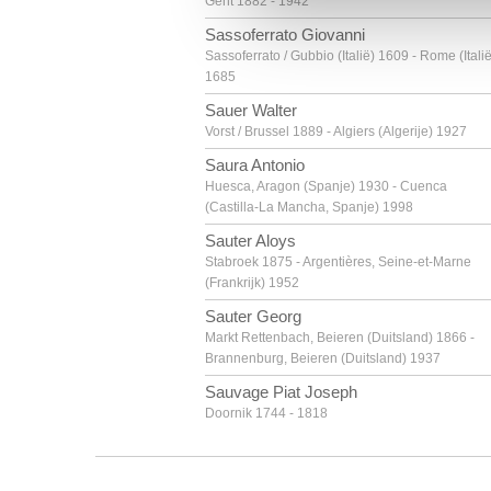
Gent 1882 - 1942
Sassoferrato Giovanni
Sassoferrato / Gubbio (Italië) 1609 - Rome (Italië
1685
Sauer Walter
Vorst / Brussel 1889 - Algiers (Algerije) 1927
Saura Antonio
Huesca, Aragon (Spanje) 1930 - Cuenca
(Castilla-La Mancha, Spanje) 1998
Sauter Aloys
Stabroek 1875 - Argentières, Seine-et-Marne
(Frankrijk) 1952
Sauter Georg
Markt Rettenbach, Beieren (Duitsland) 1866 -
Brannenburg, Beieren (Duitsland) 1937
Sauvage Piat Joseph
Doornik 1744 - 1818
Savery Hans I
Kortrijk ca. 1564 - Haarlem (Nederland) ? na
1626