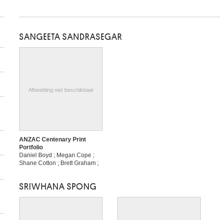
SANGEETA SANDRASEGAR
Afbeelding niet beschikbaar
ANZAC Centenary Print
2
Portfolio
Daniel Boyd ; Megan Cope ;
Shane Cotton ; Brett Graham ;
Fiona Jack ; Helen Johnson ;
Mike Parr ; John Reynolds ;
SRIWHANA SPONG
Sangeeta Sandrasegar ;
Sriwhana Spong