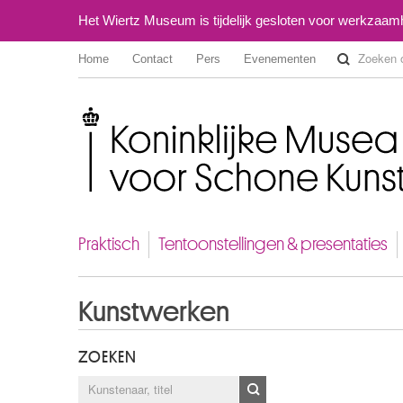
Het Wiertz Museum is tijdelijk gesloten voor werkzaa
Home
Contact
Pers
Evenementen
Koninklijke Musea voor Schone Kunsten van België
Praktisch
Tentoonstellingen & presentaties
Kunstwerken
ZOEKEN