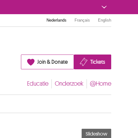
Nederlands
Français
English
Join & Donate
Tickets
Educatie
Onderzoek
@Home
Slideshow