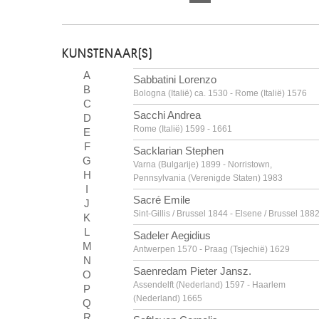
KUNSTENAAR(S)
A
Sabbatini Lorenzo
B
Bologna (Italië) ca. 1530 - Rome (Italië) 1576
C
Sacchi Andrea
D
Rome (Italië) 1599 - 1661
E
F
Sacklarian Stephen
G
Varna (Bulgarije) 1899 - Norristown,
H
Pennsylvania (Verenigde Staten) 1983
I
Sacré Emile
J
Sint-Gillis / Brussel 1844 - Elsene / Brussel 188
K
L
Sadeler Aegidius
M
Antwerpen 1570 - Praag (Tsjechië) 1629
N
Saenredam Pieter Jansz.
O
Assendelft (Nederland) 1597 - Haarlem
P
(Nederland) 1665
Q
R