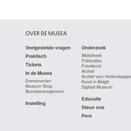
Savery Roelandt
Kortrijk 1576 - Utrecht (Nederland) 1639
Savery Roelandt
Kortrijk (België) ca. 1576 - Utrecht (Nederland)
OVER DE MUSEA
1639
Saverys Albert
Veelgestelde vragen
Onderzoek
Deinze 1886 - Petegem / Deinze 1964
Bibliotheek
Praktisch
Scacco Cristoforo
Publicaties
Tickets
Verona (Italië) ? - werkzaam te Napels ca. 1500
Fotodienst
Archief
In de Musea
Scaron Alexandre-Joseph
Archief voor Hedendaagse
Elsene / Brussel 1788 - 1850
Evenementen
Kunst in België
Museum Shop
Digitaal Museum
Scarsella Ippolito
Bezoekersreglement
Ferrara (Italië) ca. 1550 - 1620
Educatie
Scauflaire Edgar
Instelling
Steun ons
Luik 1893 - 1960
Pers
Schaefels Hendrik Frans
Antwerpen 1827 - Antwerpen 1904
Schaepkens Théodore