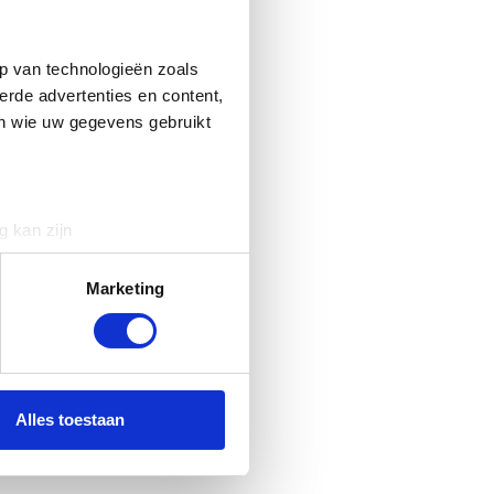
p van technologieën zoals
erde advertenties en content,
en wie uw gegevens gebruikt
g kan zijn
erprinting)
t
detailgedeelte
in. U kunt uw
Marketing
 media te bieden en om ons
ze partners voor social
nformatie die u aan ze heeft
Alles toestaan