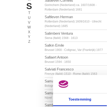
Saftleven Cornelis
S
Gorinchem (Nederland) ca. 1607/1608 -
Rotterdam (Nederland) 1681
T
Saftleven Herman
U
Rotterdam (Nederland) 1609/1610 - Utrecht
V
(Nederland) 1685
W
X
Salimbeni Ventura
Y
Siena (Italië) 1568 - 1613
Z
Salkin Emile
Brussel 1900 - Cotignac, Var (Frankrijk) 1977
Sallaert Antoon
Brussel 1594 - 1650
Salviati Francesco
Firenze (Italië) 1510 - Rome (Italië) 1563
Samacchini Orazio
Bologna (Italië) 1532 - 1577
Samain Louis
Nijvel 1834 - Brussel 1901
Toestemming
Samba Chéri