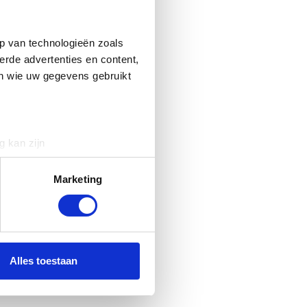
p van technologieën zoals
erde advertenties en content,
en wie uw gegevens gebruikt
g kan zijn
erprinting)
t
detailgedeelte
in. U kunt uw
Marketing
 media te bieden en om ons
ze partners voor social
nformatie die u aan ze heeft
Alles toestaan