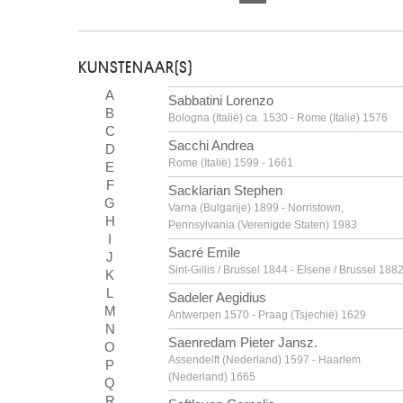
KUNSTENAAR(S)
A
Sabbatini Lorenzo
B
Bologna (Italië) ca. 1530 - Rome (Italië) 1576
C
Sacchi Andrea
D
Rome (Italië) 1599 - 1661
E
F
Sacklarian Stephen
G
Varna (Bulgarije) 1899 - Norristown,
H
Pennsylvania (Verenigde Staten) 1983
I
Sacré Emile
J
Sint-Gillis / Brussel 1844 - Elsene / Brussel 188
K
L
Sadeler Aegidius
M
Antwerpen 1570 - Praag (Tsjechië) 1629
N
Saenredam Pieter Jansz.
O
Assendelft (Nederland) 1597 - Haarlem
P
(Nederland) 1665
Q
R