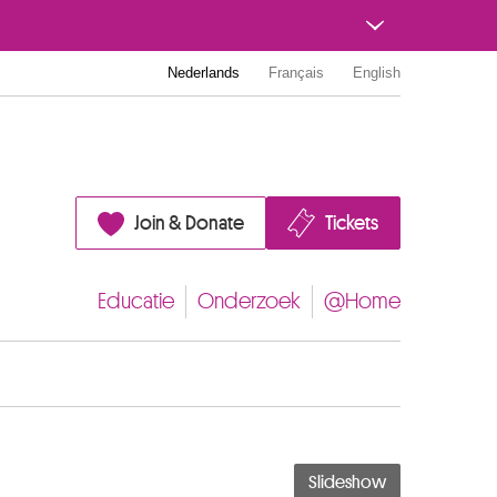
Nederlands
Français
English
Join & Donate
Tickets
Educatie
Onderzoek
@Home
Slideshow