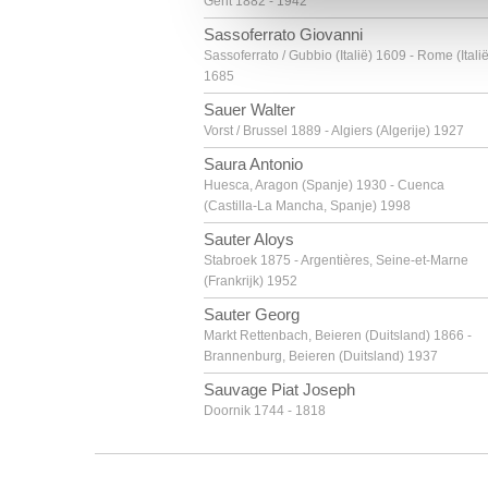
Gent 1882 - 1942
Sassoferrato Giovanni
Sassoferrato / Gubbio (Italië) 1609 - Rome (Italië
1685
Sauer Walter
Vorst / Brussel 1889 - Algiers (Algerije) 1927
Saura Antonio
Huesca, Aragon (Spanje) 1930 - Cuenca
(Castilla-La Mancha, Spanje) 1998
Sauter Aloys
Stabroek 1875 - Argentières, Seine-et-Marne
(Frankrijk) 1952
Sauter Georg
Markt Rettenbach, Beieren (Duitsland) 1866 -
Brannenburg, Beieren (Duitsland) 1937
Sauvage Piat Joseph
Doornik 1744 - 1818
Savery Hans I
Kortrijk ca. 1564 - Haarlem (Nederland) ? na
1626