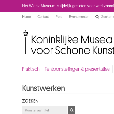
Het Wiertz Museum is tijdelijk gesloten voor werkzaa
Home
Contact
Pers
Evenementen
Koninklijke Musea voor Schone Kunsten van België
Praktisch
Tentoonstellingen & presentaties
Kunstwerken
ZOEKEN