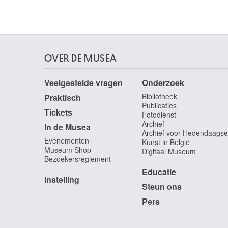
Savery Roelandt
Kortrijk 1576 - Utrecht (Nederland) 1639
Savery Roelandt
Kortrijk (België) ca. 1576 - Utrecht (Nederland)
OVER DE MUSEA
1639
Saverys Albert
Veelgestelde vragen
Onderzoek
Deinze 1886 - Petegem / Deinze 1964
Bibliotheek
Praktisch
Scacco Cristoforo
Publicaties
Tickets
Verona (Italië) ? - werkzaam te Napels ca. 1500
Fotodienst
Archief
In de Musea
Scaron Alexandre-Joseph
Archief voor Hedendaagse
Elsene / Brussel 1788 - 1850
Evenementen
Kunst in België
Museum Shop
Digitaal Museum
Scarsella Ippolito
Bezoekersreglement
Ferrara (Italië) ca. 1550 - 1620
Educatie
Scauflaire Edgar
Instelling
Steun ons
Luik 1893 - 1960
Pers
Schaefels Hendrik Frans
Antwerpen 1827 - Antwerpen 1904
Schaepkens Théodore