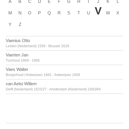
A
B
C
D
E
F
G
H
I
J
K
L
V
M
N
O
P
Q
R
S
T
U
W
X
Y
Z
Vaenius Otto
Leiden (Nederland) 1556 - Brussel 1629
Vaerten Jan
Turnhout 1909 - 1980
Vaes Walter
Borgerhout / Antwerpen 1882 - Antwerpen 1958
van Aelst Willem
Delft (Nederland) 1625/27 - Amsterdam (Nederland) 1683/84
van Alsloot Denijs
Brussel? ca. 1570? - 1625/26
van Amstel Jan
Amsterdam ca. 1500 - Antwerpen ca. 1542/43
Van Anderlecht Englebert