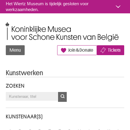
Naar inhoud
Het Wiertz Museum is tijdelijk gesloten voor
werkzaamheden.
Koninklijke Musea voor Schone Kunsten van België
Menu
Join & Donate
Tickets
Kunstwerken
ZOEKEN
KUNSTENAAR(S)