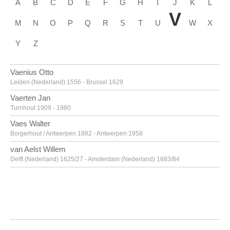
A
B
C
D
E
F
G
H
I
J
K
L
V
M
N
O
P
Q
R
S
T
U
W
X
Y
Z
Vaenius Otto
Leiden (Nederland) 1556 - Brussel 1629
Vaerten Jan
Turnhout 1909 - 1980
Vaes Walter
Borgerhout / Antwerpen 1882 - Antwerpen 1958
van Aelst Willem
Delft (Nederland) 1625/27 - Amsterdam (Nederland) 1683/84
van Alsloot Denijs
Brussel? ca. 1570? - 1625/26
van Amstel Jan
Amsterdam ca. 1500 - Antwerpen ca. 1542/43
Van Anderlecht Englebert