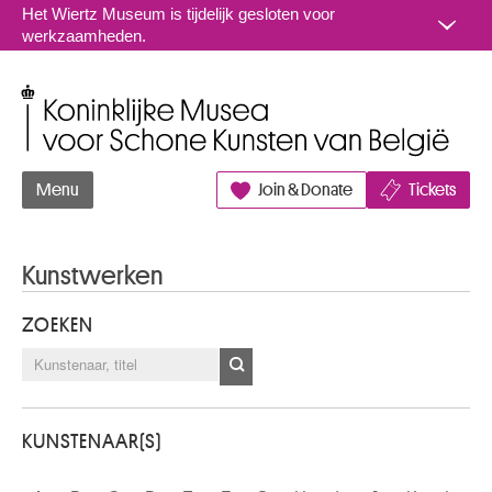
Naar inhoud
Het Wiertz Museum is tijdelijk gesloten voor
werkzaamheden.
Koninklijke Musea voor Schone Kunsten van België
Menu
Join & Donate
Tickets
Kunstwerken
ZOEKEN
KUNSTENAAR(S)