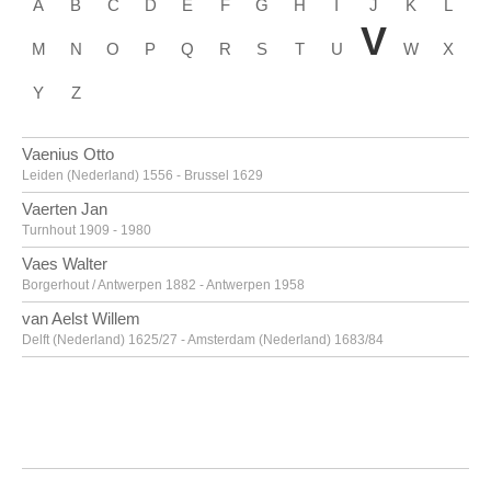
A
B
C
D
E
F
G
H
I
J
K
L
V
M
N
O
P
Q
R
S
T
U
W
X
Y
Z
Vaenius Otto
Leiden (Nederland) 1556 - Brussel 1629
Vaerten Jan
Turnhout 1909 - 1980
Vaes Walter
Borgerhout / Antwerpen 1882 - Antwerpen 1958
van Aelst Willem
Delft (Nederland) 1625/27 - Amsterdam (Nederland) 1683/84
van Alsloot Denijs
Brussel? ca. 1570? - 1625/26
van Amstel Jan
Amsterdam ca. 1500 - Antwerpen ca. 1542/43
Van Anderlecht Englebert