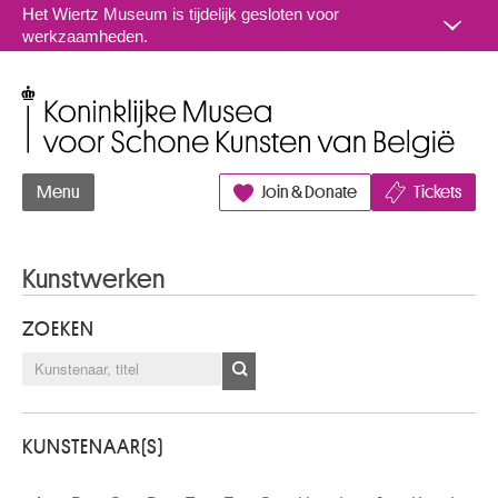
Naar inhoud
Het Wiertz Museum is tijdelijk gesloten voor
werkzaamheden.
Koninklijke Musea voor Schone Kunsten van België
Menu
Join & Donate
Tickets
Kunstwerken
ZOEKEN
KUNSTENAAR(S)