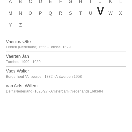
A
B
C
D
E
F
G
H
I
J
K
L
V
M
N
O
P
Q
R
S
T
U
W
X
Y
Z
Vaenius Otto
Leiden (Nederland) 1556 - Brussel 1629
Vaerten Jan
Turnhout 1909 - 1980
Vaes Walter
Borgerhout / Antwerpen 1882 - Antwerpen 1958
van Aelst Willem
Delft (Nederland) 1625/27 - Amsterdam (Nederland) 1683/84
van Alsloot Denijs
Brussel? ca. 1570? - 1625/26
van Amstel Jan
Amsterdam ca. 1500 - Antwerpen ca. 1542/43
Van Anderlecht Englebert