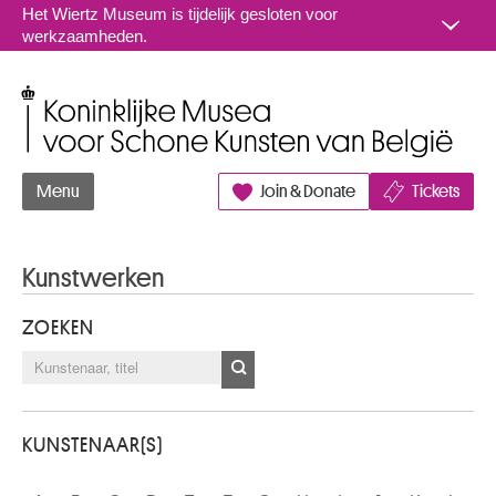
Naar inhoud
Het Wiertz Museum is tijdelijk gesloten voor
werkzaamheden.
Koninklijke Musea voor Schone Kunsten van België
Menu
Join & Donate
Tickets
Kunstwerken
ZOEKEN
KUNSTENAAR(S)