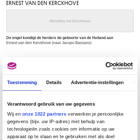
ERNEST VAN DEN KERCKHOVE
Schaarbeek / Brussel 1918 - Brussel 1961
Van Assche Auguste Lambert
Brussel 1797 - 1864
Afbeelding niet beschikbaar
Van Assche Henri
Brussel 1774 - 1841
De engel kondigt de herders de geboorte van de Heiland aan
Ernest van den Kerckhove (naar Jacopo Bassano)
van Assche Petrus
Laken / Brussel 1897 - Oostende 1974
Van Asten War
Arendonk 1888 - Elsene / Brussel 1958
Afbeelding niet beschikbaar
van Avont Pieter
Mechelen 1600 - Deurne / Antwerpen 1652
Toestemming
Details
Advertentie-instellingen
Ov
De Maagd, het kind Jezus, de heilige Catharina en Sint Joris
van Baburen Dirck
Ernest van den Kerckhove (naar Veronese)
Wijk-bij-Duurstede (Nederland) 1594/95 - Utrecht (Nederland) 1624
Verantwoord gebruik van uw gegevens
van Balen Hendrick
Antwerpen 1575 - 1632
Wij en
onze 1022 partners
verwerken je persoonlijke
gegevens (bijv. uw IP-adres) met behulp van
van Balen Jan I
technologieën zoals cookies om informatie op uw
Antwerpen 1611 - 1654
apparaat op te slaan en te gebruiken met als doel
van Baurscheit Jan Pieter I