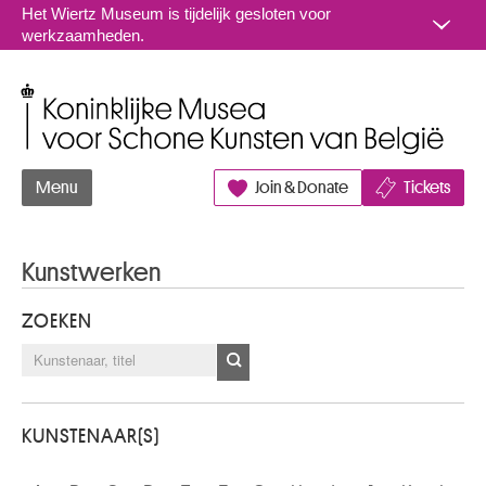
Naar inhoud
Het Wiertz Museum is tijdelijk gesloten voor
werkzaamheden.
Koninklijke Musea voor Schone Kunsten van België
Menu
Join & Donate
Tickets
Kunstwerken
ZOEKEN
KUNSTENAAR(S)