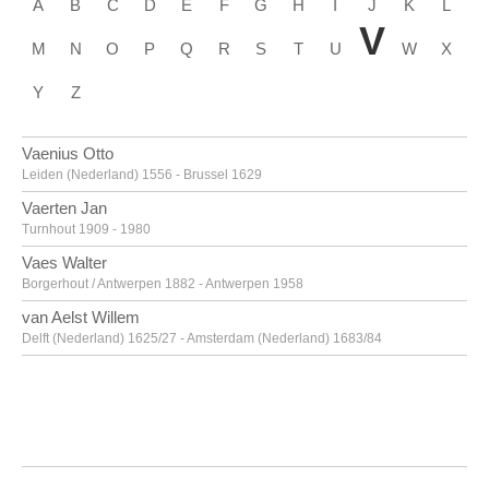
A
B
C
D
E
F
G
H
I
J
K
L
V
M
N
O
P
Q
R
S
T
U
W
X
Y
Z
Vaenius Otto
Leiden (Nederland) 1556 - Brussel 1629
Vaerten Jan
Turnhout 1909 - 1980
Vaes Walter
Borgerhout / Antwerpen 1882 - Antwerpen 1958
van Aelst Willem
Delft (Nederland) 1625/27 - Amsterdam (Nederland) 1683/84
van Alsloot Denijs
Brussel? ca. 1570? - 1625/26
van Amstel Jan
Amsterdam ca. 1500 - Antwerpen ca. 1542/43
Van Anderlecht Englebert