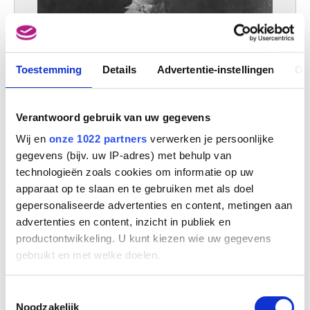
Gent 1839 - Brussel 1919
van Bijlert Jan
Utrecht (Nederland) 1597/98 - 1671
van Bloemen Jan Frans
Toestemming
Details
Advertentie-instellingen
Ov
Antwerpen 1662 - Rome (Italië) 1749
van Bloemen Pieter
Antwerpen 1657 - Antwerpen 1720
Verantwoord gebruik van uw gegevens
Van Bommel Elias Pieter
Wij en
onze 1022 partners
verwerken je persoonlijke
Amsterdam (Nederland) 1819 - Wenen (Oostenrijk) 1890
gegevens (bijv. uw IP-adres) met behulp van
van Borselen Jan Willem
technologieën zoals cookies om informatie op uw
Gouda (Nederland) 1825 - Den Haag (Nederland) 1892
apparaat op te slaan en te gebruiken met als doel
van Borssom Anthonie
gepersonaliseerde advertenties en content, metingen aan
Amsterdam ca. 1630 - 1677
advertenties en content, inzicht in publiek en
Portret van Mevrouw Wynand-Janssens
productontwikkeling. U kunt kiezen wie uw gegevens
van Breda Jan
Guillaume Van Strydonck
gebruikt en met welke doelen.
Van Brée Mathieu
Antwerpen 1773 - 1839
Als u het toestaat, willen we ook graag:
Toestemmingsselectie
Van Brée Philippe
Informatie verzamelen over uw geografische
Noodzakelijk
Antwerpen 1786 - Sint-Joost-ten-Node / Brussel 1871