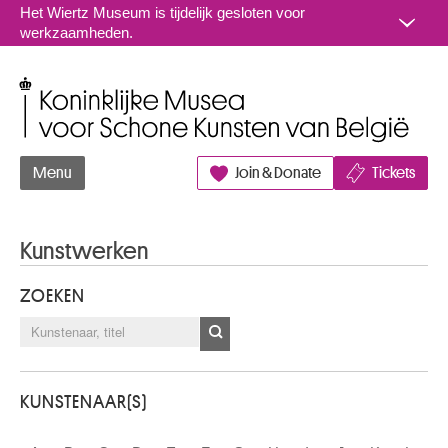
Naar inhoud
Het Wiertz Museum is tijdelijk gesloten voor
werkzaamheden.
Koninklijke Musea voor Schone Kunsten van België
Menu
Join & Donate
Tickets
Kunstwerken
ZOEKEN
KUNSTENAAR(S)