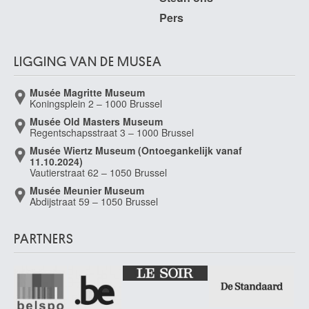
Van Damme Suzanne
Pers
Gent 1901 - Elsene / Brussel 1986
van de Cappelle Jan
Amsterdam (Nederland) 1626 - 1679
LIGGING VAN DE MUSEA
van de Sande Bakhuyzen Hendrikus
Den Haag (Nederland) 1795 - 1860
Musée Magritte Museum
Koningsplein 2 – 1000 Brussel
Van de Spiegele Louis
Cuesmes / Bergen 1912 - Bergen 1971
Musée Old Masters Museum
Regentschapsstraat 3 – 1000 Brussel
van de Veegaete Julien
Musée Wiertz Museum (Ontoegankelijk vanaf
Gent 1886 - 1960
11.10.2024)
Vautierstraat 62 – 1050 Brussel
van de Velde Adriaen
Amsterdam (Nederland) 1636 - 1672
Musée Meunier Museum
Abdijstraat 59 – 1050 Brussel
van de Velde Esaias
Amsterdam (Nederland) 1587 - Den Haag (Nederland) 1630
PARTNERS
van de Velde Henry
Antwerpen 1863 - Oberägeri (Zwitserland) 1957
van de Velde Jan Jansz.
Haarlem (Nederland) 1619/20 - Enkhuizen (Nederland) ? 1662