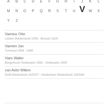
A
B
C
D
E
F
G
H
I
J
K
L
V
M
N
O
P
Q
R
S
T
U
W
X
Y
Z
Vaenius Otto
Leiden (Nederland) 1556 - Brussel 1629
Vaerten Jan
Turnhout 1909 - 1980
Vaes Walter
Borgerhout / Antwerpen 1882 - Antwerpen 1958
van Aelst Willem
Delft (Nederland) 1625/27 - Amsterdam (Nederland) 1683/84
van Alsloot Denijs
Brussel? ca. 1570? - 1625/26
van Amstel Jan
Amsterdam ca. 1500 - Antwerpen ca. 1542/43
Van Anderlecht Englebert