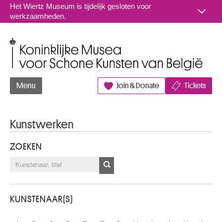
Naar inhoud
Het Wiertz Museum is tijdelijk gesloten voor
werkzaamheden.
Koninklijke Musea voor Schone Kunsten van België
Menu
Join & Donate
Tickets
Kunstwerken
ZOEKEN
KUNSTENAAR(S)