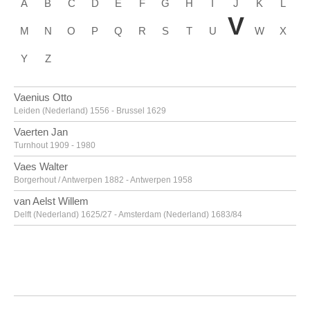
A
B
C
D
E
F
G
H
I
J
K
L
V
M
N
O
P
Q
R
S
T
U
W
X
Y
Z
Vaenius Otto
Leiden (Nederland) 1556 - Brussel 1629
Vaerten Jan
Turnhout 1909 - 1980
Vaes Walter
Borgerhout / Antwerpen 1882 - Antwerpen 1958
van Aelst Willem
Delft (Nederland) 1625/27 - Amsterdam (Nederland) 1683/84
van Alsloot Denijs
Brussel? ca. 1570? - 1625/26
van Amstel Jan
Amsterdam ca. 1500 - Antwerpen ca. 1542/43
Van Anderlecht Englebert