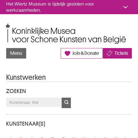
Naar inhoud
Het Wiertz Museum is tijdelijk gesloten voor
werkzaamheden.
Koninklijke Musea voor Schone Kunsten van België
Menu
Join & Donate
Tickets
Kunstwerken
ZOEKEN
KUNSTENAAR(S)