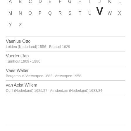
A
B
C
D
E
F
G
H
I
J
K
L
V
M
N
O
P
Q
R
S
T
U
W
X
Y
Z
Vaenius Otto
Leiden (Nederland) 1556 - Brussel 1629
Vaerten Jan
Turnhout 1909 - 1980
Vaes Walter
Borgerhout / Antwerpen 1882 - Antwerpen 1958
van Aelst Willem
Delft (Nederland) 1625/27 - Amsterdam (Nederland) 1683/84
van Alsloot Denijs
Brussel? ca. 1570? - 1625/26
van Amstel Jan
Amsterdam ca. 1500 - Antwerpen ca. 1542/43
Van Anderlecht Englebert