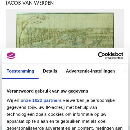
JACOB VAN WERDEN
Schaarbeek / Brussel 1918 - Brussel 1961
Van Assche Auguste Lambert
Brussel 1797 - 1864
Van Assche Henri
Brussel 1774 - 1841
van Assche Petrus
Laken / Brussel 1897 - Oostende 1974
Van Asten War
Arendonk 1888 - Elsene / Brussel 1958
van Avont Pieter
Toestemming
Details
Advertentie-instellingen
Ov
Het kasteel van Perk - (Verso) Schets van het kasteel
Mechelen 1600 - Deurne / Antwerpen 1652
Jacob van Werden
van Baburen Dirck
Wijk-bij-Duurstede (Nederland) 1594/95 - Utrecht (Nederland) 1624
Verantwoord gebruik van uw gegevens
van Balen Hendrick
Wij en
onze 1022 partners
verwerken je persoonlijke
Antwerpen 1575 - 1632
gegevens (bijv. uw IP-adres) met behulp van
van Balen Jan I
technologieën zoals cookies om informatie op uw
Antwerpen 1611 - 1654
apparaat op te slaan en te gebruiken met als doel
gepersonaliseerde advertenties en content, metingen aan
van Baurscheit Jan Pieter I