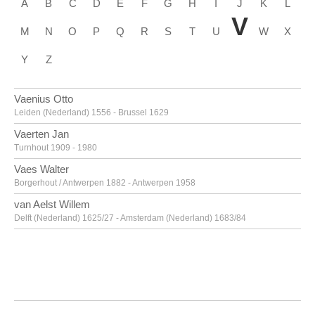
A
B
C
D
E
F
G
H
I
J
K
L
V
M
N
O
P
Q
R
S
T
U
W
X
Y
Z
Vaenius Otto
Leiden (Nederland) 1556 - Brussel 1629
Vaerten Jan
Turnhout 1909 - 1980
Vaes Walter
Borgerhout / Antwerpen 1882 - Antwerpen 1958
van Aelst Willem
Delft (Nederland) 1625/27 - Amsterdam (Nederland) 1683/84
van Alsloot Denijs
Brussel? ca. 1570? - 1625/26
van Amstel Jan
Amsterdam ca. 1500 - Antwerpen ca. 1542/43
Van Anderlecht Englebert