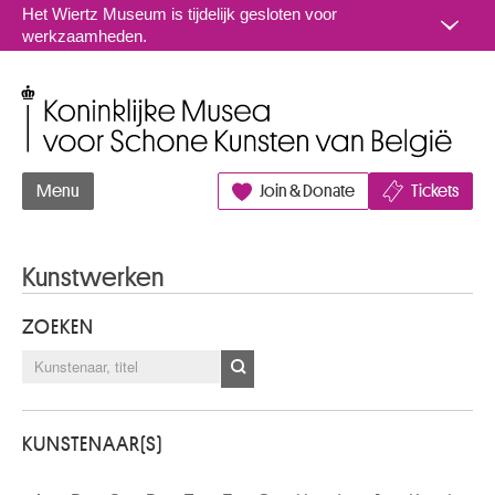
Naar inhoud
Het Wiertz Museum is tijdelijk gesloten voor
werkzaamheden.
Koninklijke Musea voor Schone Kunsten van België
Menu
Join & Donate
Tickets
Kunstwerken
ZOEKEN
KUNSTENAAR(S)