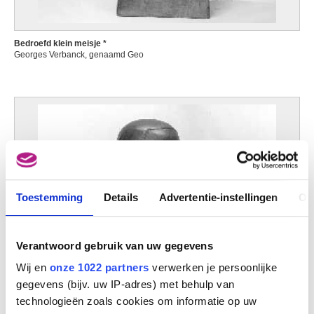
Bonn, Noordrijn-Westfalen (Duitsland) 1669 - Antwerpen 1728
van Baurscheit Jan Pieter II
Bedroefd klein meisje *
Antwerpen 1699 - 1768
Georges Verbanck, genaamd Geo
Van Beers Jan
Lier 1852 - Fay-aux-Loges, Loiret (Frankrijk) 1927
van Beresteyn Claes
Haarlem (Nederland) 1629 - 1684
van Bergen Thé
Achterveld (Nederland) 1946
Van Beurden Alfons
Antwerpen 1854 - 1938
Toestemming
Details
Advertentie-instellingen
Ov
Van Beveren Mattheus
Antwerpen ca. 1630 - Brussel 1690
van Beyeren Abraham
Verantwoord gebruik van uw gegevens
Den Haag (Nederland) 1620/21 - Overschie / Rotterdam (Nederland) 1690
Wij en
onze 1022 partners
verwerken je persoonlijke
Van Beylen Victor
gegevens (bijv. uw IP-adres) met behulp van
Antwerpen 1897 - 1970
technologieën zoals cookies om informatie op uw
Van Biesbroeck Louis-Pierre