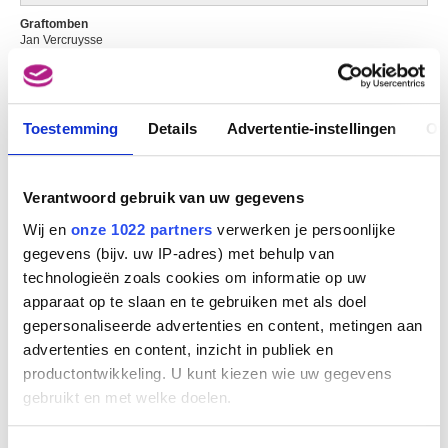
Bonn, Noordrijn-Westfalen (Duitsland) 1669 - Antwerpen 1728
Graftomben
Jan Vercruysse
van Baurscheit Jan Pieter II
Antwerpen 1699 - 1768
Van Beers Jan
Lier 1852 - Fay-aux-Loges, Loiret (Frankrijk) 1927
Toestemming
Details
Advertentie-instellingen
Ov
van Beresteyn Claes
Haarlem (Nederland) 1629 - 1684
van Bergen Thé
Verantwoord gebruik van uw gegevens
Achterveld (Nederland) 1946
Wij en
onze 1022 partners
verwerken je persoonlijke
Van Beurden Alfons
gegevens (bijv. uw IP-adres) met behulp van
Antwerpen 1854 - 1938
technologieën zoals cookies om informatie op uw
Van Beveren Mattheus
apparaat op te slaan en te gebruiken met als doel
Antwerpen ca. 1630 - Brussel 1690
gepersonaliseerde advertenties en content, metingen aan
van Beyeren Abraham
advertenties en content, inzicht in publiek en
Den Haag (Nederland) 1620/21 - Overschie / Rotterdam (Nederland) 1690
productontwikkeling. U kunt kiezen wie uw gegevens
Van Beylen Victor
gebruikt en met welke doelen.
Antwerpen 1897 - 1970
Van Biesbroeck Louis-Pierre
Als u het toestaat, willen we ook graag: