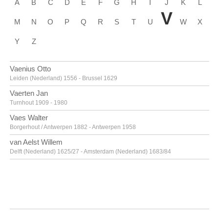
A
B
C
D
E
F
G
H
I
J
K
L
V
M
N
O
P
Q
R
S
T
U
W
X
Y
Z
Vaenius Otto
Leiden (Nederland) 1556 - Brussel 1629
Vaerten Jan
Turnhout 1909 - 1980
Vaes Walter
Borgerhout / Antwerpen 1882 - Antwerpen 1958
van Aelst Willem
Delft (Nederland) 1625/27 - Amsterdam (Nederland) 1683/84
van Alsloot Denijs
Brussel? ca. 1570? - 1625/26
van Amstel Jan
Amsterdam ca. 1500 - Antwerpen ca. 1542/43
Van Anderlecht Englebert