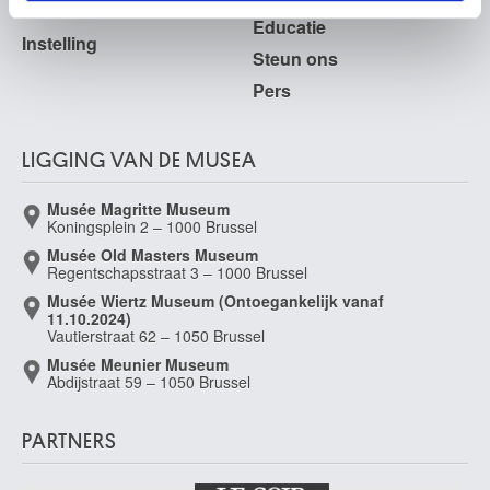
Educatie
Van Breedam Camiel
Instelling
Boom 1936
Steun ons
van Brekelenkam Quiringh Gerritsz.
Pers
Zwammerdam / Alphen aan den Rijn (Nederland) ? 1622/30 - Leiden
(Nederland) 1669/79
LIGGING VAN DE MUSEA
Van Bronckhorst Jan Gerritsz.
Utrecht (Nederland) 1603 - Amsterdam (Nederland) 1661
Musée Magritte Museum
van Brussel Hermanus
Koningsplein 2 – 1000 Brussel
Haarlem (Nederland) 1763 - Utrecht (Nederland) 1815
Musée Old Masters Museum
Regentschapsstraat 3 – 1000 Brussel
van Buscom Willem Egidius
Mechelen 1758 - Aalst 1831
Musée Wiertz Museum (Ontoegankelijk vanaf
11.10.2024)
Van Camp Camille
Vautierstraat 62 – 1050 Brussel
Tongeren 1834 - Montreux (Zwitserland) 1891
Musée Meunier Museum
Abdijstraat 59 – 1050 Brussel
van Cats Dirck
van Cleve Hendrick III
Antwerpen ca. 1525 - 1589
PARTNERS
van Cleve Joos