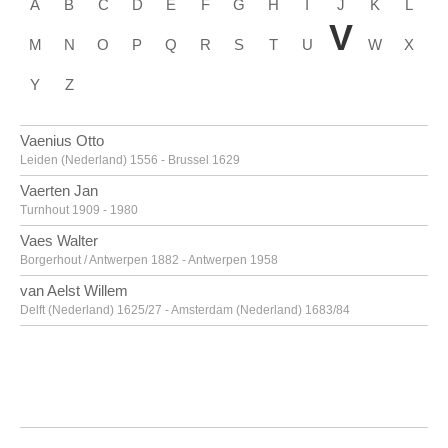
A
B
C
D
E
F
G
H
I
J
K
L
V
M
N
O
P
Q
R
S
T
U
W
X
Y
Z
Vaenius Otto
Leiden (Nederland) 1556 - Brussel 1629
Vaerten Jan
Turnhout 1909 - 1980
Vaes Walter
Borgerhout / Antwerpen 1882 - Antwerpen 1958
van Aelst Willem
Delft (Nederland) 1625/27 - Amsterdam (Nederland) 1683/84
van Alsloot Denijs
Brussel? ca. 1570? - 1625/26
van Amstel Jan
Amsterdam ca. 1500 - Antwerpen ca. 1542/43
Van Anderlecht Englebert