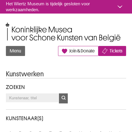
Naar inhoud
Het Wiertz Museum is tijdelijk gesloten voor
werkzaamheden.
Koninklijke Musea voor Schone Kunsten van België
Menu
Join & Donate
Tickets
Kunstwerken
ZOEKEN
KUNSTENAAR(S)