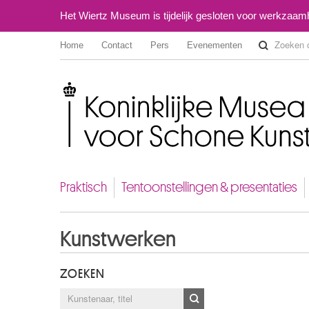
Het Wiertz Museum is tijdelijk gesloten voor werkzaa
Home
Contact
Pers
Evenementen
Koninklijke Musea voor Schone Kunsten van België
Praktisch
Tentoonstellingen & presentaties
Kunstwerken
ZOEKEN