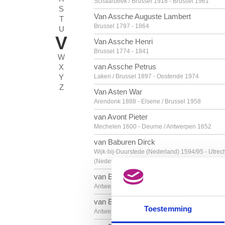
Schaarbeek / Brussel 1918 - Brussel 1961
S
Van Assche Auguste Lambert
T
Brussel 1797 - 1864
U
V
Van Assche Henri
Brussel 1774 - 1841
W
van Assche Petrus
X
Y
Laken / Brussel 1897 - Oostende 1974
Z
Van Asten War
Arendonk 1888 - Elsene / Brussel 1958
van Avont Pieter
Mechelen 1600 - Deurne / Antwerpen 1652
van Baburen Dirck
Wijk-bij-Duurstede (Nederland) 1594/95 - Utrec
(Nederland) 1624
van Balen Hendrick
Antwerpen 1575 - 1632
van Balen Jan I
Toestemming
Antwerpen 1611 - 1654