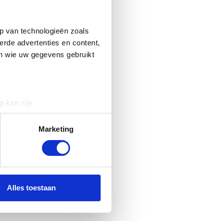
p van technologieën zoals
erde advertenties en content,
en wie uw gegevens gebruikt
g kan zijn
erprinting)
t
detailgedeelte
in. U kunt uw
Marketing
 media te bieden en om ons
ze partners voor social
nformatie die u aan ze heeft
Alles toestaan