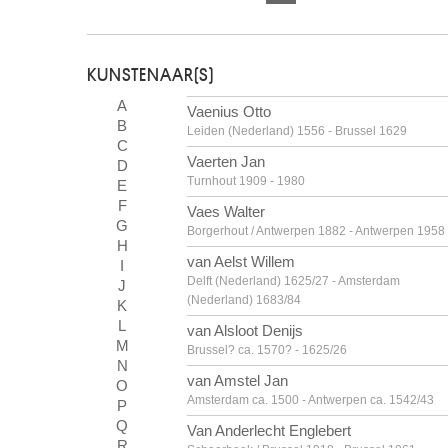
KUNSTENAAR(S)
A
Vaenius Otto
B
Leiden (Nederland) 1556 - Brussel 1629
C
Vaerten Jan
D
Turnhout 1909 - 1980
E
F
Vaes Walter
G
Borgerhout / Antwerpen 1882 - Antwerpen 1958
H
van Aelst Willem
I
Delft (Nederland) 1625/27 - Amsterdam
J
(Nederland) 1683/84
K
L
van Alsloot Denijs
M
Brussel? ca. 1570? - 1625/26
N
van Amstel Jan
O
Amsterdam ca. 1500 - Antwerpen ca. 1542/43
P
Q
Van Anderlecht Englebert
R