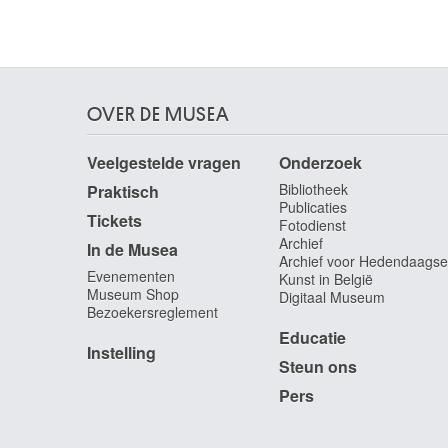
Van Brée Mathieu
Antwerpen 1773 - 1839
Van Brée Philippe
Antwerpen 1786 - Sint-Joost-ten-Node / Brussel
1871
OVER DE MUSEA
Van Breedam Camiel
Boom 1936
Veelgestelde vragen
Onderzoek
van Brekelenkam Quiringh Gerritsz.
Bibliotheek
Praktisch
Zwammerdam / Alphen aan den Rijn (Nederland
Publicaties
Tickets
? 1622/30 - Leiden (Nederland) 1669/79
Fotodienst
Archief
In de Musea
Van Bronckhorst Jan Gerritsz.
Archief voor Hedendaagse
Utrecht (Nederland) 1603 - Amsterdam
Evenementen
Kunst in België
Museum Shop
(Nederland) 1661
Digitaal Museum
Bezoekersreglement
van Brussel Hermanus
Educatie
Haarlem (Nederland) 1763 - Utrecht (Nederland
Instelling
1815
Steun ons
van Buscom Willem Egidius
Pers
Mechelen 1758 - Aalst 1831
Van Camp Camille