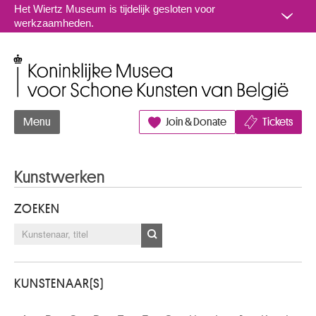
Naar inhoud
Het Wiertz Museum is tijdelijk gesloten voor
werkzaamheden.
Koninklijke Musea voor Schone Kunsten van België
Menu
Join & Donate
Tickets
Kunstwerken
ZOEKEN
KUNSTENAAR(S)