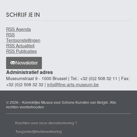
Zuid-Nederlandse school
Zuid-Nederlandse school
SCHRIJF JE IN
1542
Zuid-Nederlandse school
RSS Agenda
midden 16de - midden 17de eeuw
RSS
Tentoonstellingen
Zuid-Nederlandse school
RSS Actualiteit
17de - 18de eeuw
RSS Publicaties
Zuid-Nederlandse school
Newsletter
ca. 1600
Administratief adres
Zuid-Nederlandse school
Museumstraat 9 - 1000 Brussel | Tel.: +32 (0)2 508 32 11 | Fax:
midden 17de eeuw
+32 (0)2 508 32 32 |
info@fine-arts-museum.be
Zuid-Nederlandse school
einde 17de - eerste helft 18de eeuw
© 2026 – Koninklijke Musea voor Schone Kunsten van België. Alle
Zuid-Nederlandse school
rechten voorbehouden
laatste kwart 18de eeuw
Zuid-Nederlandse school
Klachten over onze dienstverlening ?
14de eeuw
Toegankelijkheidsverklaring
Zuid-Nederlandse school