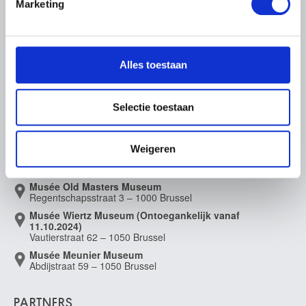
Zuid-Nederlandse school
Evenementen
Kunst in België
Marketing
Museum Shop
derde kwart 16de eeuw
Digitaal Museum
We gebruiken cookies om content en advertenties te
Bezoekersreglement
personaliseren, om functies voor social media te bieden
Zuid-Nederlandse school
Educatie
1579
en om ons websiteverkeer te analyseren. Ook delen we
Instelling
Steun ons
Alles toestaan
informatie over uw gebruik van onze site met onze
Zuid-Nederlandse school
Pers
partners voor social media, adverteren en analyse. Deze
1598
partners kunnen deze gegevens combineren met andere
Zuid-Nederlandse school
Selectie toestaan
informatie die u aan ze heeft verstrekt of die ze hebben
tweede helft 16de eeuw
LIGGING VAN DE MUSEA
verzameld op basis van uw gebruik van hun services.
Zuid-Nederlandse school
Weigeren
16de eeuw
Musée Magritte Museum
Koningsplein 2 – 1000 Brussel
Zuid-Nederlandse school
Musée Old Masters Museum
einde 16de - begin 17de eeuw
Regentschapsstraat 3 – 1000 Brussel
Zuid-Nederlandse school
Musée Wiertz Museum (Ontoegankelijk vanaf
begin 17de eeuw
11.10.2024)
Vautierstraat 62 – 1050 Brussel
Zuid-Nederlandse school
Musée Meunier Museum
eerste kwart 17de eeuw
Abdijstraat 59 – 1050 Brussel
Zuid-Nederlandse school
eerste helft 17de eeuw
PARTNERS