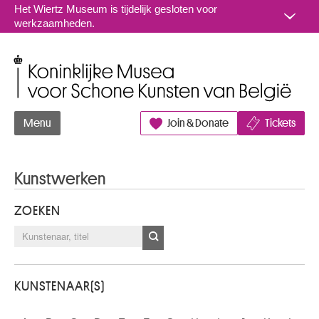
Naar inhoud
Het Wiertz Museum is tijdelijk gesloten voor
werkzaamheden.
Koninklijke Musea voor Schone Kunsten van België
Menu
Join & Donate
Tickets
Kunstwerken
ZOEKEN
KUNSTENAAR(S)