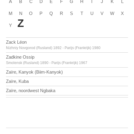
A
B
C
D
E
F
G
H
I
J
K
L
M
N
O
P
Q
R
S
T
U
V
W
X
Z
Y
Zack Léon
Nizhniy Novgorod (Rusland) 1892 - Parijs (Frankrijk) 1980
Zadkine Ossip
Smolensk (Rusland) 1890 - Parijs (Frankrijk) 1967
Zaïre, Kanyok (Biim-Kanyok)
Zaïre, Kuba
Zaïre, noordwest Ngbaka
Zaïre, Nsaponsapo
Zaritsky Joseph
Borispol (Oekraïne) 1891 - Tel Aviv (Israël) 1985
Zelotti Giambattista
Ala (Italië) 1525 - Innsbruck (Oostenrijk) 1587