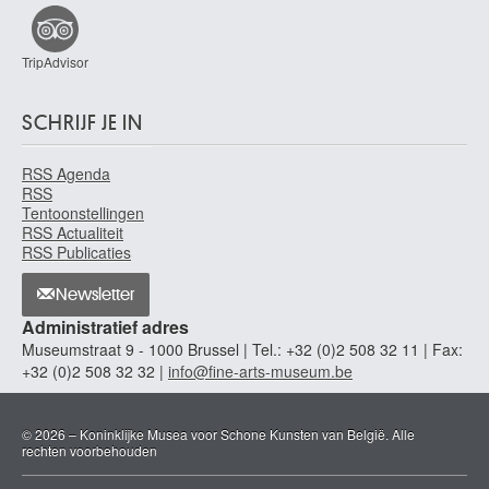
Zuid-Nederlandse school
1664
Zuid-Nederlandse school
TripAdvisor
tweede helft 17de eeuw
Zuid-Nederlandse school
SCHRIJF JE IN
eind 17de eeuw
Zuid-Nederlandse school
RSS Agenda
17de eeuw
RSS
Tentoonstellingen
Zuid-Nederlandse school
RSS Actualiteit
einde 17de - begin 18de eeuw
RSS Publicaties
Zuid-Nederlandse school
Newsletter
begin 18de eeuw
Administratief adres
Zuid-Nederlandse school
Museumstraat 9 - 1000 Brussel | Tel.: +32 (0)2 508 32 11 | Fax:
eerste helft 18de eeuw
+32 (0)2 508 32 32 |
info@fine-arts-museum.be
Zuid-Nederlandse school
18de eeuw
© 2026 – Koninklijke Musea voor Schone Kunsten van België. Alle
Zuid-Nederlandse school
rechten voorbehouden
ca. 1530 - 1540