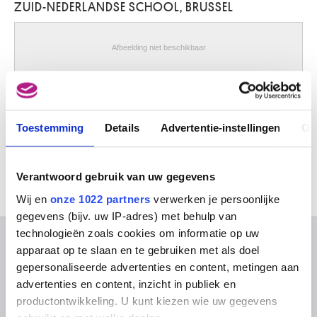
ZUID-NEDERLANDSE SCHOOL, BRUSSEL
Zimmermann Jacques
Hoboken / Antwerpen 1929
Zollinger Johann
Afbeelding niet beschikbaar
Werkzaam te Wenen en Bratislava, 18de eeuw
Zuccari Federico
Rechterluik van een retabel. Voorzijde : Portret van Jacomijne Huioels,
Sant'Angelo in Vado (Italië) 1540/41 - Ancona (Italië) 1609
echtgenote van Joos van Facuwez, als schenkster ; Keerzijde :
Wapenschilden en opschrift betreffende de afgebeelde persoon
Zuid-Amerika, precolumbiaans
Anoniem (Zuid-Nederlandse school, Brussel)
Toestemming
Details
Advertentie-instellingen
Ov
Zuid-Duitsland, Nürnberg
ca. 1600
Zuid-Nederlandse school
Verantwoord gebruik van uw gegevens
midden 15de eeuw
Wij en
onze 1022 partners
verwerken je persoonlijke
Zuid-Nederlandse school
gegevens (bijv. uw IP-adres) met behulp van
derde kwart 15de eeuw
technologieën zoals cookies om informatie op uw
Zuid-Nederlandse school
OVER DE MUSEA
apparaat op te slaan en te gebruiken met als doel
laatste kwart 15de eeuw
gepersonaliseerde advertenties en content, metingen aan
Zuid-Nederlandse school
Veelgestelde vragen
Onderzoek
advertenties en content, inzicht in publiek en
15de eeuw
productontwikkeling. U kunt kiezen wie uw gegevens
Bibliotheek
Praktisch
Publicaties
Zuid-Nederlandse school