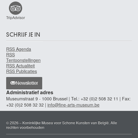
Zuid-Nederlandse school
1664
Zuid-Nederlandse school
TripAdvisor
tweede helft 17de eeuw
Zuid-Nederlandse school
SCHRIJF JE IN
eind 17de eeuw
Zuid-Nederlandse school
RSS Agenda
17de eeuw
RSS
Tentoonstellingen
Zuid-Nederlandse school
RSS Actualiteit
einde 17de - begin 18de eeuw
RSS Publicaties
Zuid-Nederlandse school
Newsletter
begin 18de eeuw
Administratief adres
Zuid-Nederlandse school
Museumstraat 9 - 1000 Brussel | Tel.: +32 (0)2 508 32 11 | Fax:
eerste helft 18de eeuw
+32 (0)2 508 32 32 |
info@fine-arts-museum.be
Zuid-Nederlandse school
18de eeuw
© 2026 – Koninklijke Musea voor Schone Kunsten van België. Alle
Zuid-Nederlandse school
rechten voorbehouden
ca. 1530 - 1540