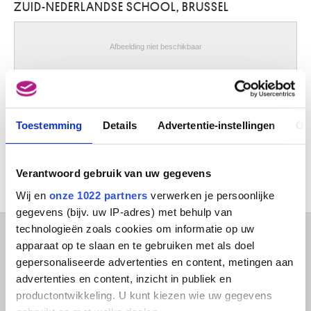
ZUID-NEDERLANDSE SCHOOL, BRUSSEL
Zimmermann Jacques
Hoboken / Antwerpen 1929
Zollinger Johann
Afbeelding niet beschikbaar
Werkzaam te Wenen en Bratislava, 18de eeuw
Zuccari Federico
De voetwassing et het laatste avondmaal met geestelijke schenkster
Sant'Angelo in Vado (Italië) 1540/41 - Ancona (Italië) 1609
Anoniem (Zuid-Nederlandse school, Brussel)
Zuid-Amerika, precolumbiaans
Toestemming
Details
Advertentie-instellingen
Ov
Zuid-Duitsland, Nürnberg
ca. 1600
Zuid-Nederlandse school
Verantwoord gebruik van uw gegevens
midden 15de eeuw
Wij en
onze 1022 partners
verwerken je persoonlijke
Zuid-Nederlandse school
gegevens (bijv. uw IP-adres) met behulp van
derde kwart 15de eeuw
technologieën zoals cookies om informatie op uw
Zuid-Nederlandse school
OVER DE MUSEA
apparaat op te slaan en te gebruiken met als doel
laatste kwart 15de eeuw
gepersonaliseerde advertenties en content, metingen aan
Zuid-Nederlandse school
Veelgestelde vragen
Onderzoek
advertenties en content, inzicht in publiek en
15de eeuw
productontwikkeling. U kunt kiezen wie uw gegevens
Bibliotheek
Praktisch
Publicaties
Zuid-Nederlandse school