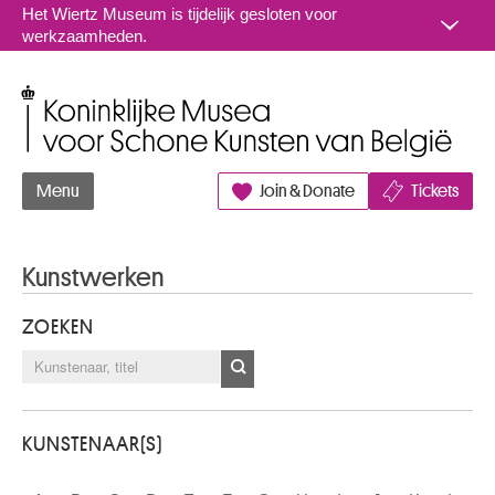
Naar inhoud
Het Wiertz Museum is tijdelijk gesloten voor
werkzaamheden.
Koninklijke Musea voor Schone Kunsten van België
Menu
Join & Donate
Tickets
Kunstwerken
ZOEKEN
KUNSTENAAR(S)