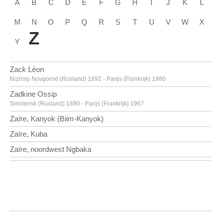
A
B
C
D
E
F
G
H
I
J
K
L
M
N
O
P
Q
R
S
T
U
V
W
X
Z
Y
Zack Léon
Nizhniy Novgorod (Rusland) 1892 - Parijs (Frankrijk) 1980
Zadkine Ossip
Smolensk (Rusland) 1890 - Parijs (Frankrijk) 1967
Zaïre, Kanyok (Biim-Kanyok)
Zaïre, Kuba
Zaïre, noordwest Ngbaka
Zaïre, Nsaponsapo
Zaritsky Joseph
Borispol (Oekraïne) 1891 - Tel Aviv (Israël) 1985
Zelotti Giambattista
Ala (Italië) 1525 - Innsbruck (Oostenrijk) 1587