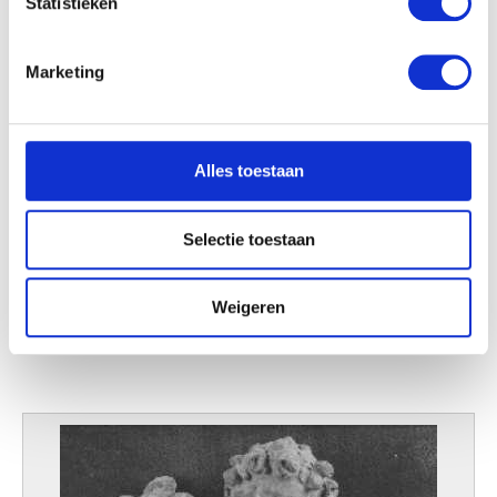
Statistieken
U kunt uw toestemming op elk moment wijzigen of
intrekken in de Cookieverklaring.
Marketing
We gebruiken cookies om content en advertenties te
personaliseren, om functies voor social media te bieden
en om ons websiteverkeer te analyseren. Ook delen we
Alles toestaan
informatie over uw gebruik van onze site met onze
partners voor social media, adverteren en analyse. Deze
partners kunnen deze gegevens combineren met andere
Selectie toestaan
informatie die u aan ze heeft verstrekt of die ze hebben
verzameld op basis van uw gebruik van hun services.
Weigeren
Ontwerp van kariatide (De Liefdadigheid)
Artus I Quellinus (school van)