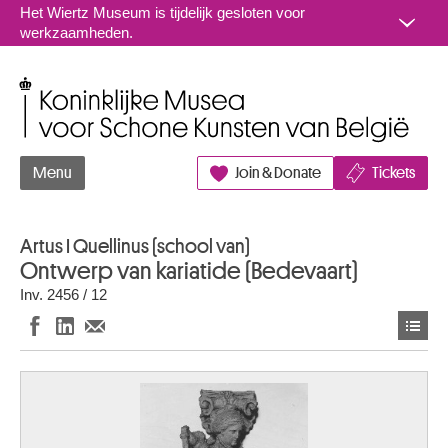
Naar inhoud
Het Wiertz Museum is tijdelijk gesloten voor
werkzaamheden.
Koninklijke Musea voor Schone Kunsten van België
Menu
Join & Donate
Tickets
Artus I Quellinus (school van)
Ontwerp van kariatide (Bedevaart)
Inv. 2456 / 12