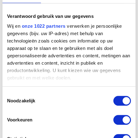
Verantwoord gebruik van uw gegevens
Ontwerp van kariatide (De Kracht)
Wij en
onze 1022 partners
verwerken je persoonlijke
Artus I Quellinus (school van)
gegevens (bijv. uw IP-adres) met behulp van
technologieën zoals cookies om informatie op uw
apparaat op te slaan en te gebruiken met als doel
gepersonaliseerde advertenties en content, metingen aan
advertenties en content, inzicht in publiek en
productontwikkeling. U kunt kiezen wie uw gegevens
gebruikt en met welke doelen.
Als u het toestaat, willen we ook graag:
Toestemmingsselectie
Informatie verzamelen over uw geografische
Noodzakelijk
locatie, die tot een paar meter nauwkeurig kan zijn
Uw apparaat identificeren door het actief te
scannen op specifieke eigenschappen (fingerprinting)
Voorkeuren
Lees meer over hoe uw persoonlijke gegevens worden
verwerkt en stel uw voorkeuren in het
detailgedeelte
in.