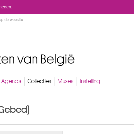
Naar inhoud
mheden.
Agenda
Collecties
Musea
Instelling
t Gebed)