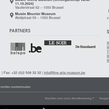
11.10.2024)
Vautierstraat 62 – 1050 Brussel
Musée Meunier Museum
Abdijstraat 59 – 1050 Brussel
F
PARTNERS
S
R
T
R
R
1 | Fax: +32 (0)2 508 32 32 |
info@fine-arts-museum.be
e rechten voorbehouden
Klachten over onze dienstverlening ?
Toegank