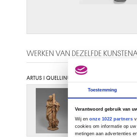
WERKEN VAN DEZELFDE KUNSTEN
ARTUS I QUELLINUS
Toestemming
Verantwoord gebruik van u
Afbeelding niet beschikbaar
Wij en
onze 1022 partners
v
cookies om informatie op uw 
metingen aan advertenties en