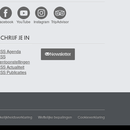
acebook
YouTube
Instagram
TripAdvisor
CHRIJF JE IN
SS Agenda
Newsletter
RSS
entoonstellingen
SS Actualiteit
SS Publicaties
elijkheidsverklaring
Wettelijke bepalingen
Cookieverklaring