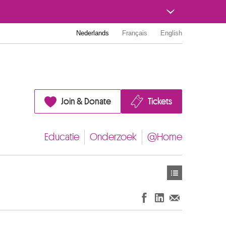
Nederlands
Français
English
Join & Donate
Tickets
Educatie
Onderzoek
@Home