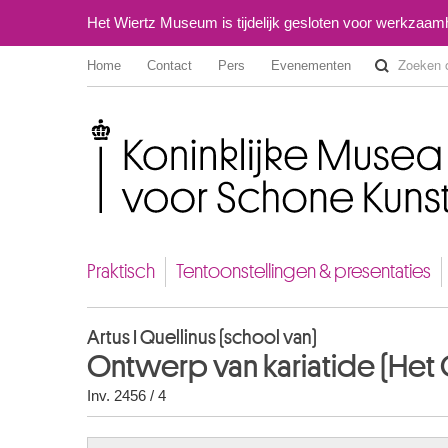
Het Wiertz Museum is tijdelijk gesloten voor werkzaa
Home
Contact
Pers
Evenementen
Koninklijke Musea voor Schone Kunsten van België
Praktisch
Tentoonstellingen & presentaties
Artus I Quellinus (school van)
Ontwerp van kariatide (He
Inv. 2456 / 4