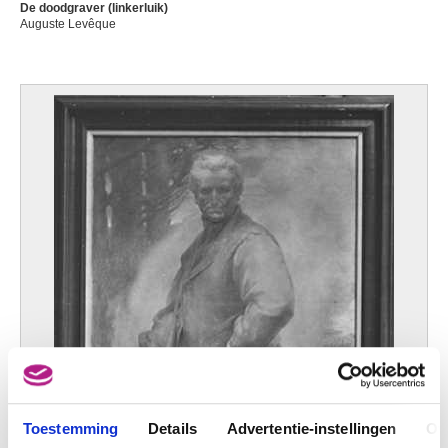
De doodgraver (linkerluik)
Auguste Levêque
Toestemming
Details
Advertentie-instellingen
Ov