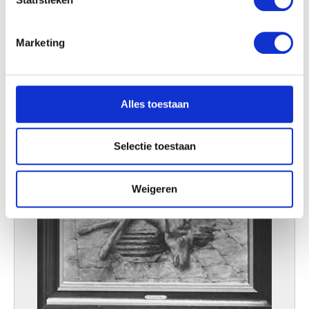
U kunt uw toestemming op elk moment wijzigen of
intrekken in de Cookieverklaring.
Marketing
We gebruiken cookies om content en advertenties te
personaliseren, om functies voor social media te bieden
en om ons websiteverkeer te analyseren. Ook delen we
Alles toestaan
informatie over uw gebruik van onze site met onze
partners voor social media, adverteren en analyse. Deze
partners kunnen deze gegevens combineren met andere
Selectie toestaan
informatie die u aan ze heeft verstrekt of die ze hebben
verzameld op basis van uw gebruik van hun services.
Weigeren