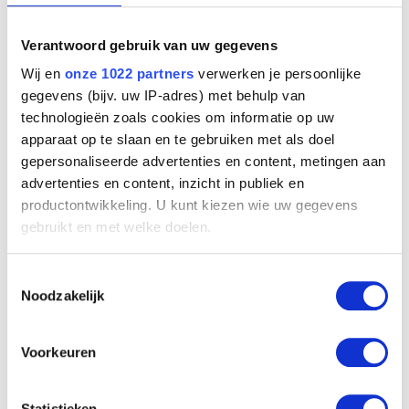
Verantwoord gebruik van uw gegevens
Wij en
onze 1022 partners
verwerken je persoonlijke
gegevens (bijv. uw IP-adres) met behulp van
technologieën zoals cookies om informatie op uw
apparaat op te slaan en te gebruiken met als doel
gepersonaliseerde advertenties en content, metingen aan
advertenties en content, inzicht in publiek en
productontwikkeling. U kunt kiezen wie uw gegevens
De houthakker (midden)
Auguste Levêque
gebruikt en met welke doelen.
Als u het toestaat, willen we ook graag:
Toestemmingsselectie
Informatie verzamelen over uw geografische
Noodzakelijk
locatie, die tot een paar meter nauwkeurig kan zijn
Uw apparaat identificeren door het actief te
scannen op specifieke eigenschappen (fingerprinting)
Voorkeuren
Lees meer over hoe uw persoonlijke gegevens worden
verwerkt en stel uw voorkeuren in het
detailgedeelte
in.
Statistieken