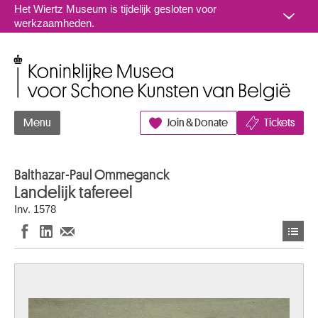
Naar inhoud
Het Wiertz Museum is tijdelijk gesloten voor
werkzaamheden.
Koninklijke Musea voor Schone Kunsten van België
Menu
Join & Donate
Tickets
Balthazar-Paul Ommeganck
Landelijk tafereel
Inv. 1578