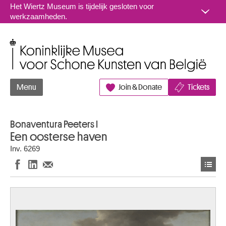
Naar inhoud
Het Wiertz Museum is tijdelijk gesloten voor
werkzaamheden.
Koninklijke Musea voor Schone Kunsten van België
Menu
Join & Donate
Tickets
Bonaventura Peeters I
Een oosterse haven
Inv. 6269