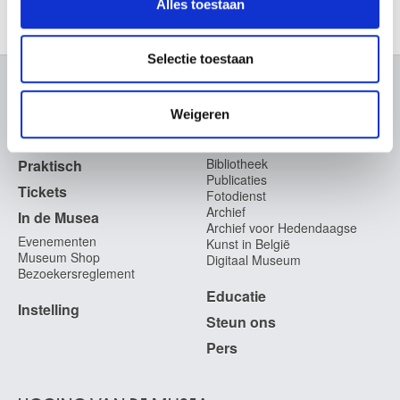
Alles toestaan
informatie over uw gebruik van onze site met onze
partners voor social media, adverteren en analyse. Deze
partners kunnen deze gegevens combineren met andere
Selectie toestaan
informatie die u aan ze heeft verstrekt of die ze hebben
verzameld op basis van uw gebruik van hun services.
OVER DE MUSEA
Weigeren
Veelgestelde vragen
Onderzoek
Bibliotheek
Praktisch
Publicaties
Tickets
Fotodienst
Archief
In de Musea
Archief voor Hedendaagse
Evenementen
Kunst in België
Museum Shop
Digitaal Museum
Bezoekersreglement
Educatie
Instelling
Steun ons
Pers