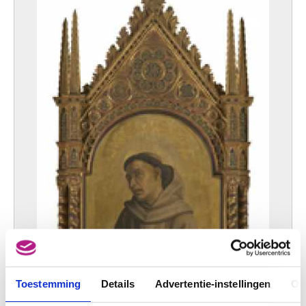
Toestemming
Details
Advertentie-instellingen
Ov