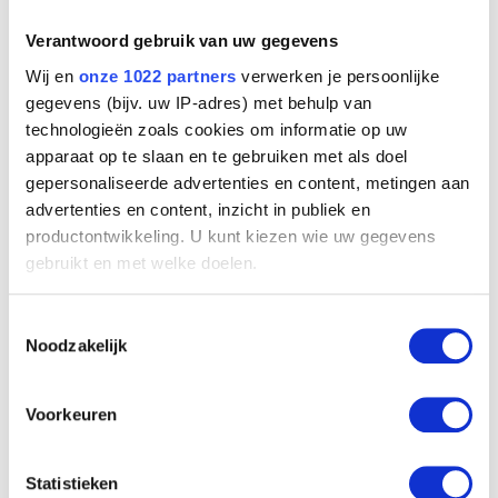
Verantwoord gebruik van uw gegevens
Wij en
onze 1022 partners
verwerken je persoonlijke
gegevens (bijv. uw IP-adres) met behulp van
technologieën zoals cookies om informatie op uw
apparaat op te slaan en te gebruiken met als doel
gepersonaliseerde advertenties en content, metingen aan
advertenties en content, inzicht in publiek en
productontwikkeling. U kunt kiezen wie uw gegevens
gebruikt en met welke doelen.
Als u het toestaat, willen we ook graag:
Toestemmingsselectie
Informatie verzamelen over uw geografische
Noodzakelijk
locatie, die tot een paar meter nauwkeurig kan zijn
Uw apparaat identificeren door het actief te
scannen op specifieke eigenschappen (fingerprinting)
Voorkeuren
Lees meer over hoe uw persoonlijke gegevens worden
verwerkt en stel uw voorkeuren in het
detailgedeelte
in.
Statistieken
U kunt uw toestemming op elk moment wijzigen of