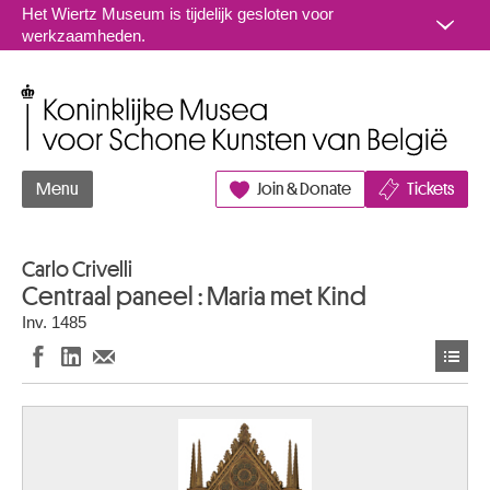
Naar inhoud
Het Wiertz Museum is tijdelijk gesloten voor
werkzaamheden.
Koninklijke Musea voor Schone Kunsten van België
Menu
Join & Donate
Tickets
Carlo Crivelli
Centraal paneel : Maria met Kind
Inv. 1485