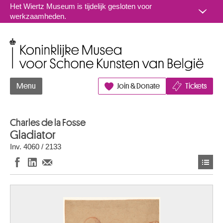
Naar inhoud
Het Wiertz Museum is tijdelijk gesloten voor
werkzaamheden.
Koninklijke Musea voor Schone Kunsten van België
Menu
Join & Donate
Tickets
Charles de la Fosse
Gladiator
Inv. 4060 / 2133