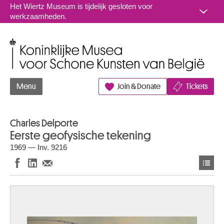
Naar inhoud
Het Wiertz Museum is tijdelijk gesloten voor
werkzaamheden.
Koninklijke Musea voor Schone Kunsten van België
Menu
Join & Donate
Tickets
Charles Delporte
Eerste geofysische tekening
1969 — Inv. 9216