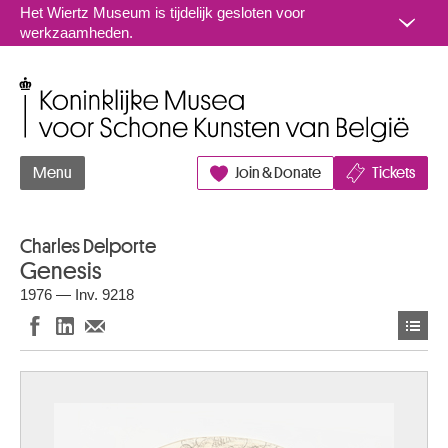
Naar inhoud
Het Wiertz Museum is tijdelijk gesloten voor
werkzaamheden.
Koninklijke Musea voor Schone Kunsten van België
Menu
Join & Donate
Tickets
Charles Delporte
Genesis
1976 — Inv. 9218